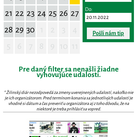
Do:
21
22
23
24
25
26
27
28
29
30
1
2
3
4
Pošli nám tip
5
6
7
8
9
10
11
Pre daný filter sa nenašli žiadne
vyhovujúce udalosti.
* Žilinský diár nezodpovedá za zmeny uverejnených udalostí, nakoľko nie
je ich organizátorom. Pred termínom konania sa jednotlivých udalostí je
vhodné si dátum a čas preveriť u organizátora aj z toho dôvodu, že na
niektoré je treba prihlásiť sa vopred.