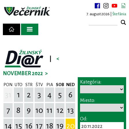
7. august 2026 |
Štefánia
|
<
NOVEMBER 2022
>
Kategória:
PON
UTO
STR
ŠTV
PIA
SOB
NED
31
1
2
3
4
5
6
Miesto:
7
8
9
10
11
12
13
Od:
14
15
16
17
18
19
20