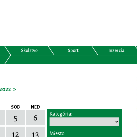
Školstvo
Šport
Inzercia
2022
>
SOB
NED
Kategória:
5
6
12
13
Miesto: