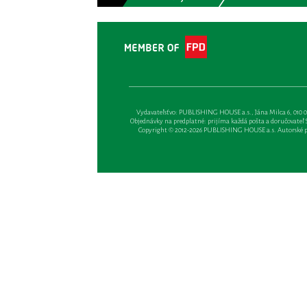
Vydavateľsťvo: PUBLISHING HOUSE a.s., Jána Milca 6, 010 01 Ži
Objednávky na predplatné: prijíma každá pošta a doručovateľ Sl
Copyright © 2012-2026 PUBLISHING HOUSE a.s. Autorské prá