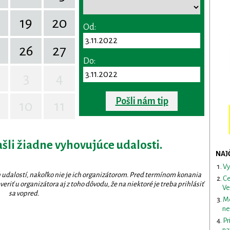
19
20
Od:
26
27
Do:
3
4
Pošli nám tip
10
11
ašli žiadne vyhovujúce udalosti.
NAJ
Vy
 udalostí, nakoľko nie je ich organizátorom. Pred termínom konania
Ce
eriť u organizátora aj z toho dôvodu, že na niektoré je treba prihlásiť
Ve
sa vopred.
Me
ne
Pr
na