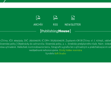
ARCHÍV
RSS
NEWSLETTER
lina, IČO: 46495959, DIČ: 2820016078, IČ DPH: SK2820016078, Zapísané v OR SR Žilina: vl. č. 10764/L, oddiel: Sa 
ovenskej pošty | Objednávky do zahraničia: Slovenská pošta, a. s., Stredisko predplatného tlače, Nám. slobody 
va vyhradené. Akékoľvek rozmnožovanie textu, fotografií a grafov len s výhradným a predchádzajúcim sú
neobjednané nehonorujeme.
Etický kódex novinára
Vyrobilo
Soft Studio