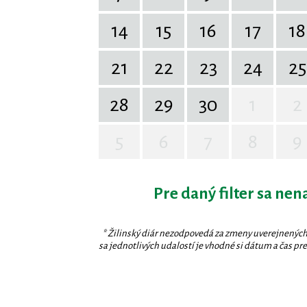
14
15
16
17
18
21
22
23
24
25
28
29
30
1
2
5
6
7
8
9
Pre daný filter sa nen
* Žilinský diár nezodpovedá za zmeny uverejnených
sa jednotlivých udalostí je vhodné si dátum a čas prev