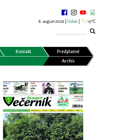
8. august 2026 |
Oskár
|
19°C
Kontakt
Predplatné
Archív