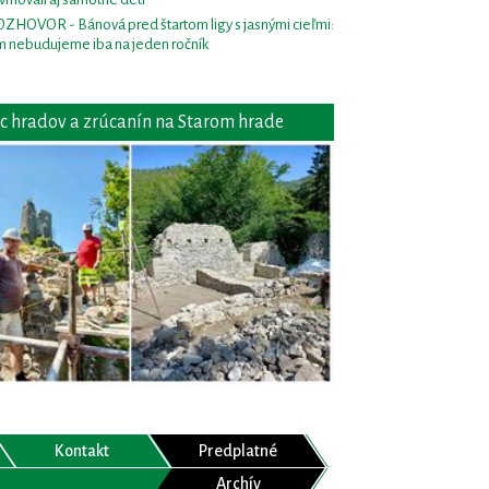
ZHOVOR - Bánová pred štartom ligy s jasnými cieľmi:
m nebudujeme iba na jeden ročník
c hradov a zrúcanín na Starom hrade
Kontakt
Predplatné
Archív