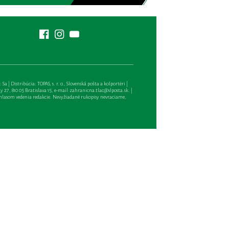
| Distribúcia: TOPAS, s. r. o., Slovenská pošta a kolportéri |
27, 810 05 Bratislava 15, e-mail:
zahranicna.tlac@slposta.sk
. |
hlasom vedenia redakcie. Nevyžiadané rukopisy nevraciame,