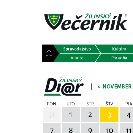
Spravodajstvo
Kultúra
Vitajte
Poradňa
|
<
NOVEMBER 
PON
UTO
STR
ŠTV
PIA
31
1
2
3
4
7
8
9
10
11