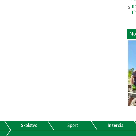
RO
Tí
No
Školstvo
Šport
Inzercia