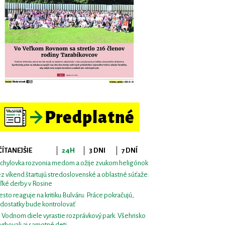
ČÍTANEJŠIE
24H
3 DNI
7 DNÍ
chylovka rozvonia medom a ožije zvukom heligónok
z víkend štartujú stredoslovenské a oblastné súťaže:
ľké derby v Rosine
sto reaguje na kritiku Bulváru: Práce pokračujú,
dostatky bude kontrolovať
i Vodnom diele vyrastie rozprávkový park. Všehrisko
vrhovali aj samotné deti