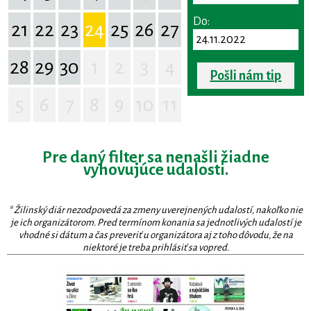
Do:
21
22
23
24
25
26
27
28
29
30
1
2
3
4
Pošli nám tip
5
6
7
8
9
10
11
Pre daný filter sa nenašli žiadne
vyhovujúce udalosti.
* Žilinský diár nezodpovedá za zmeny uverejnených udalostí, nakoľko nie
je ich organizátorom. Pred termínom konania sa jednotlivých udalostí je
vhodné si dátum a čas preveriť u organizátora aj z toho dôvodu, že na
niektoré je treba prihlásiť sa vopred.