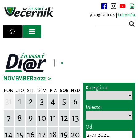
9. august 2026 |
Ľubomíra
|
<
NOVEMBER 2022
>
Kategória:
PON
UTO
STR
ŠTV
PIA
SOB
NED
31
1
2
3
4
5
6
Miesto:
7
8
9
10
11
12
13
Od:
14
15
16
17
18
19
20