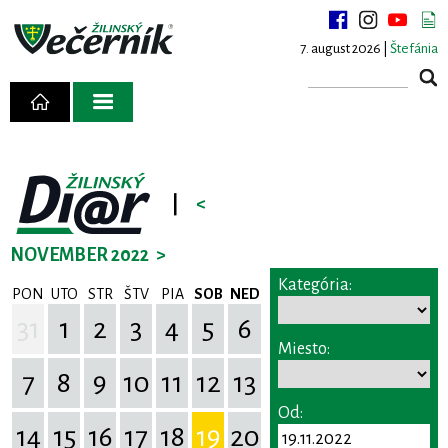
7. august 2026 |
Štefánia
|
<
NOVEMBER 2022
>
Kategória:
PON
UTO
STR
ŠTV
PIA
SOB
NED
31
1
2
3
4
5
6
Miesto:
7
8
9
10
11
12
13
Od:
14
15
16
17
18
19
20