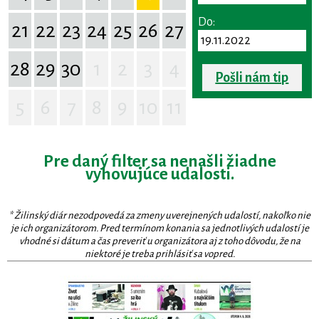
Do:
21
22
23
24
25
26
27
28
29
30
1
2
3
4
Pošli nám tip
5
6
7
8
9
10
11
Pre daný filter sa nenašli žiadne
vyhovujúce udalosti.
* Žilinský diár nezodpovedá za zmeny uverejnených udalostí, nakoľko nie
je ich organizátorom. Pred termínom konania sa jednotlivých udalostí je
vhodné si dátum a čas preveriť u organizátora aj z toho dôvodu, že na
niektoré je treba prihlásiť sa vopred.