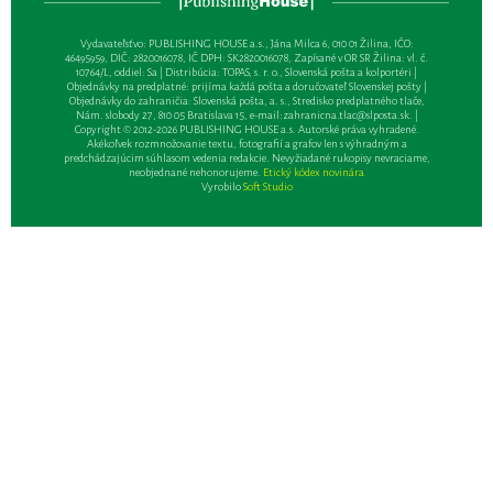
Vydavateľsťvo: PUBLISHING HOUSE a.s., Jána Milca 6, 010 01 Žilina, IČO:
46495959, DIČ: 2820016078, IČ DPH: SK2820016078, Zapísané v OR SR Žilina: vl. č.
10764/L, oddiel: Sa | Distribúcia: TOPAS, s. r. o., Slovenská pošta a kolportéri |
Objednávky na predplatné: prijíma každá pošta a doručovateľ Slovenskej pošty |
Objednávky do zahraničia: Slovenská pošta, a. s., Stredisko predplatného tlače,
Nám. slobody 27, 810 05 Bratislava 15, e-mail:
zahranicna.tlac@slposta.sk
. |
Copyright © 2012-2026 PUBLISHING HOUSE a.s. Autorské práva vyhradené.
Akékoľvek rozmnožovanie textu, fotografií a grafov len s výhradným a
predchádzajúcim súhlasom vedenia redakcie. Nevyžiadané rukopisy nevraciame,
neobjednané nehonorujeme.
Etický kódex novinára
Vyrobilo
Soft Studio