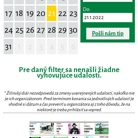
Do:
17
18
19
20
21
22
23
24
25
26
27
28
29
30
Pošli nám tip
31
1
2
3
4
5
6
Pre daný filter sa nenašli žiadne
vyhovujúce udalosti.
* Žilinský diár nezodpovedá za zmeny uverejnených udalostí, nakoľko nie
je ich organizátorom. Pred termínom konania sa jednotlivých udalostí je
vhodné si dátum a čas preveriť u organizátora aj z toho dôvodu, že na
niektoré je treba prihlásiť sa vopred.