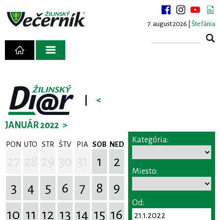
7. august 2026 |
Štefánia
|
<
JANUÁR 2022
>
Kategória:
PON
UTO
STR
ŠTV
PIA
SOB
NED
27
28
29
30
31
1
2
Miesto:
3
4
5
6
7
8
9
Od:
10
11
12
13
14
15
16