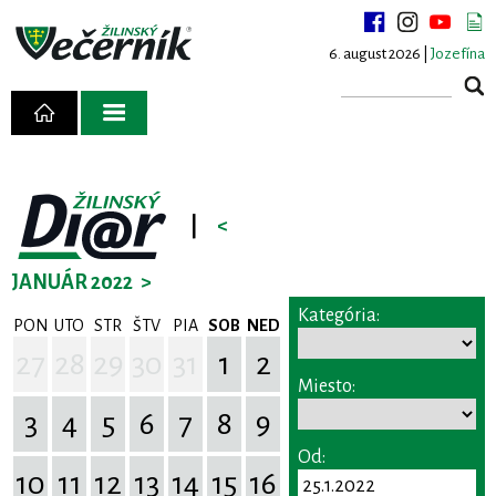
6. august 2026 |
Jozefína
|
<
JANUÁR 2022
>
Kategória:
PON
UTO
STR
ŠTV
PIA
SOB
NED
27
28
29
30
31
1
2
Miesto:
3
4
5
6
7
8
9
Od:
10
11
12
13
14
15
16