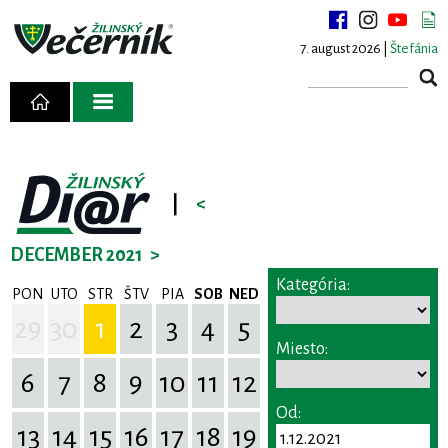
7. august 2026 |
Štefánia
|
<
DECEMBER 2021
>
Kategória:
PON
UTO
STR
ŠTV
PIA
SOB
NED
29
30
1
2
3
4
5
Miesto:
6
7
8
9
10
11
12
Od:
13
14
15
16
17
18
19