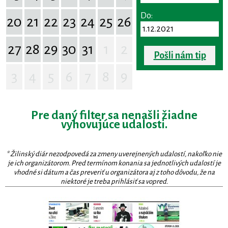
Do:
20
21
22
23
24
25
26
27
28
29
30
31
1
2
Pošli nám tip
3
4
5
6
7
8
9
Pre daný filter sa nenašli žiadne
vyhovujúce udalosti.
* Žilinský diár nezodpovedá za zmeny uverejnených udalostí, nakoľko nie
je ich organizátorom. Pred termínom konania sa jednotlivých udalostí je
vhodné si dátum a čas preveriť u organizátora aj z toho dôvodu, že na
niektoré je treba prihlásiť sa vopred.