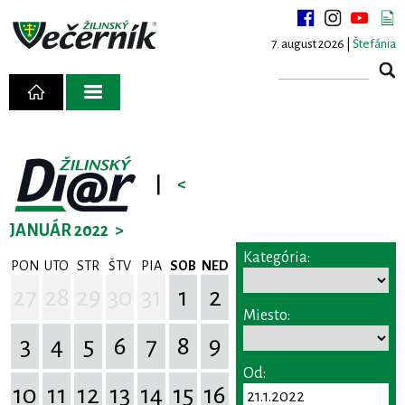
7. august 2026 |
Štefánia
|
<
JANUÁR 2022
>
Kategória:
PON
UTO
STR
ŠTV
PIA
SOB
NED
27
28
29
30
31
1
2
Miesto:
3
4
5
6
7
8
9
Od:
10
11
12
13
14
15
16