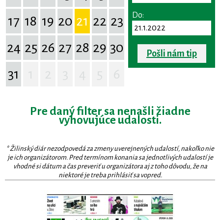
Do:
17
18
19
20
21
22
23
24
25
26
27
28
29
30
Pošli nám tip
31
1
2
3
4
5
6
Pre daný filter sa nenašli žiadne
vyhovujúce udalosti.
* Žilinský diár nezodpovedá za zmeny uverejnených udalostí, nakoľko nie
je ich organizátorom. Pred termínom konania sa jednotlivých udalostí je
vhodné si dátum a čas preveriť u organizátora aj z toho dôvodu, že na
niektoré je treba prihlásiť sa vopred.