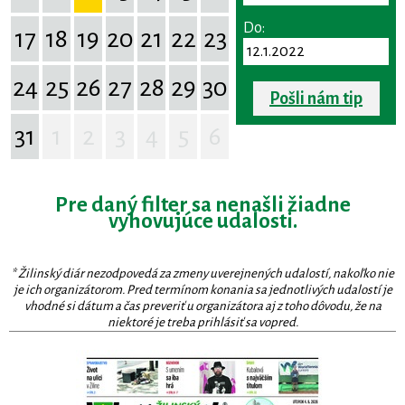
Do:
17
18
19
20
21
22
23
24
25
26
27
28
29
30
Pošli nám tip
31
1
2
3
4
5
6
Pre daný filter sa nenašli žiadne
vyhovujúce udalosti.
* Žilinský diár nezodpovedá za zmeny uverejnených udalostí, nakoľko nie
je ich organizátorom. Pred termínom konania sa jednotlivých udalostí je
vhodné si dátum a čas preveriť u organizátora aj z toho dôvodu, že na
niektoré je treba prihlásiť sa vopred.