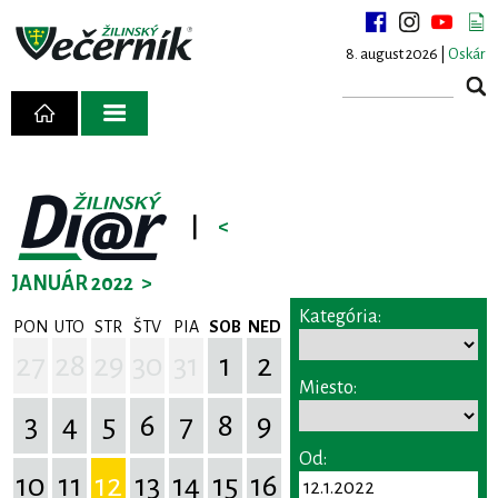
8. august 2026 |
Oskár
|
<
JANUÁR 2022
>
Kategória:
PON
UTO
STR
ŠTV
PIA
SOB
NED
27
28
29
30
31
1
2
Miesto:
3
4
5
6
7
8
9
Od:
10
11
12
13
14
15
16