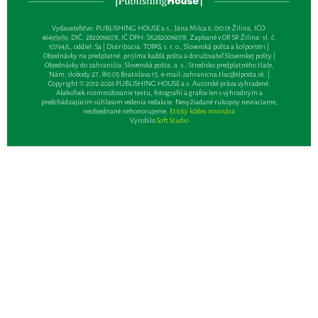
Vydavateľsťvo: PUBLISHING HOUSE a.s., Jána Milca 6, 010 01 Žilina, IČO:
46495959, DIČ: 2820016078, IČ DPH: SK2820016078, Zapísané v OR SR Žilina: vl. č.
10764/L, oddiel: Sa | Distribúcia: TOPAS, s. r. o., Slovenská pošta a kolportéri |
Objednávky na predplatné: prijíma každá pošta a doručovateľ Slovenskej pošty |
Objednávky do zahraničia: Slovenská pošta, a. s., Stredisko predplatného tlače,
Nám. slobody 27, 810 05 Bratislava 15, e-mail:
zahranicna.tlac@slposta.sk
. |
Copyright © 2012-2026 PUBLISHING HOUSE a.s. Autorské práva vyhradené.
Akékoľvek rozmnožovanie textu, fotografií a grafov len s výhradným a
predchádzajúcim súhlasom vedenia redakcie. Nevyžiadané rukopisy nevraciame,
neobjednané nehonorujeme.
Etický kódex novinára
Vyrobilo
Soft Studio