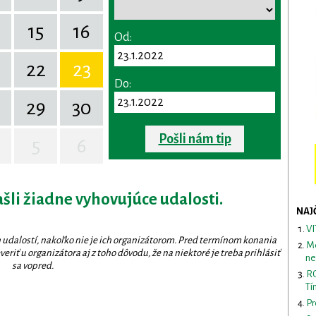
15
16
Od:
22
23
Do:
29
30
Pošli nám tip
5
6
ašli žiadne vyhovujúce udalosti.
NAJ
VI
 udalostí, nakoľko nie je ich organizátorom. Pred termínom konania
Me
eriť u organizátora aj z toho dôvodu, že na niektoré je treba prihlásiť
ne
sa vopred.
RO
Tí
Pr