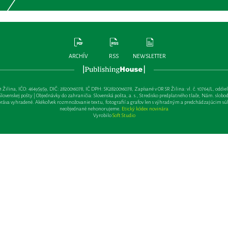
ARCHÍV
RSS
NEWSLETTER
lina, IČO: 46495959, DIČ: 2820016078, IČ DPH: SK2820016078, Zapísané v OR SR Žilina: vl. č. 10764/L, oddiel: Sa 
ovenskej pošty | Objednávky do zahraničia: Slovenská pošta, a. s., Stredisko predplatného tlače, Nám. slobody 
va vyhradené. Akékoľvek rozmnožovanie textu, fotografií a grafov len s výhradným a predchádzajúcim sú
neobjednané nehonorujeme.
Etický kódex novinára
Vyrobilo
Soft Studio