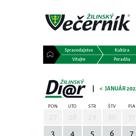
Spravodajstvo
Kultúra
Vitajte
Poradňa
|
<
JANUÁR 202
PON
UTO
STR
ŠTV
PIA
27
28
29
30
31
3
4
5
6
7