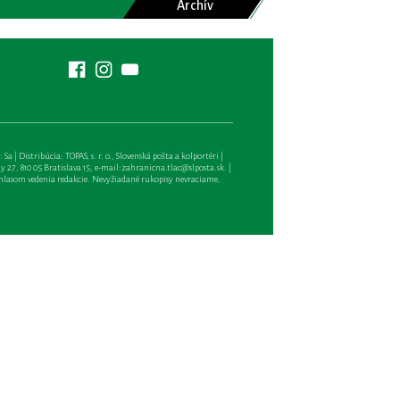
Archív
| Distribúcia: TOPAS, s. r. o., Slovenská pošta a kolportéri |
27, 810 05 Bratislava 15, e-mail:
zahranicna.tlac@slposta.sk
. |
hlasom vedenia redakcie. Nevyžiadané rukopisy nevraciame,