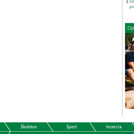
Se
pr
Op
Školstvo
Šport
Inzercia