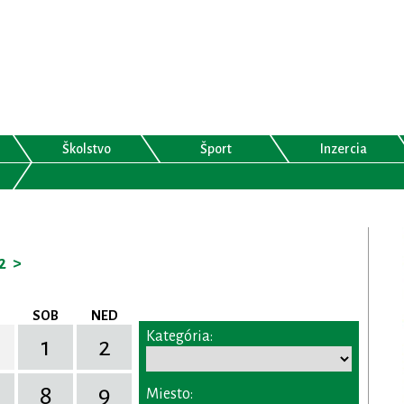
Školstvo
Šport
Inzercia
2
>
SOB
NED
Kategória:
1
2
8
9
Miesto: