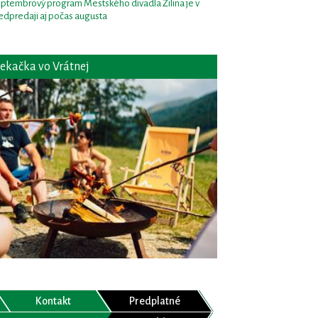
ptembrový program Mestského divadla Žilina je v
edpredaji aj počas augusta
ekačka vo Vrátnej
Kontakt
Predplatné