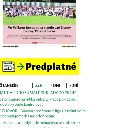
ČÍTANEJŠIE
24H
3 DNI
7 DNÍ
TAJTE ♥ - TOTO SÚ MALÉ POKLADY ZO ŽILINY
sto reaguje na kritiku Bulváru: Práce pokračujú,
dostatky bude kontrolovať
ZHOVOR - Bánová pred štartom ligy s jasnými cieľmi:
m nebudujeme iba na jeden ročník
ojekt Ľudia a hrady bude pokračovať aj v roku 2027