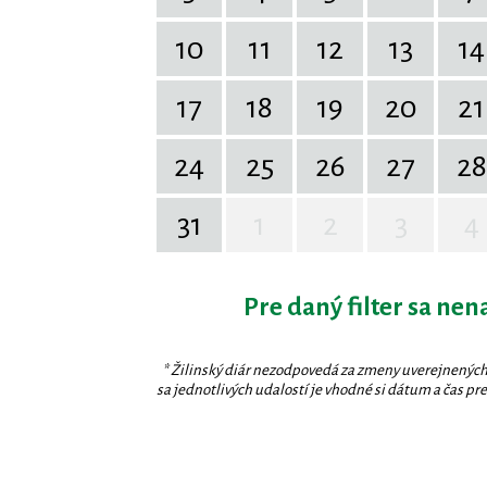
10
11
12
13
14
17
18
19
20
21
24
25
26
27
28
31
1
2
3
4
Pre daný filter sa nen
* Žilinský diár nezodpovedá za zmeny uverejnených
sa jednotlivých udalostí je vhodné si dátum a čas prev