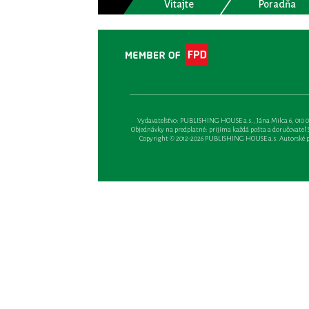
Vitajte
Poradňa
Vydavateľsťvo: PUBLISHING HOUSE a.s., Jána Milca 6, 010 01 Ži
Objednávky na predplatné: prijíma každá pošta a doručovateľ Sl
Copyright © 2012-2026 PUBLISHING HOUSE a.s. Autorské prá