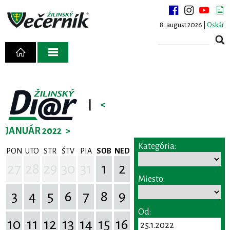
8. august 2026 |
Oskár
|
<
JANUÁR 2022
>
Kategória:
PON
UTO
STR
ŠTV
PIA
SOB
NED
27
28
29
30
31
1
2
Miesto:
3
4
5
6
7
8
9
Od:
10
11
12
13
14
15
16