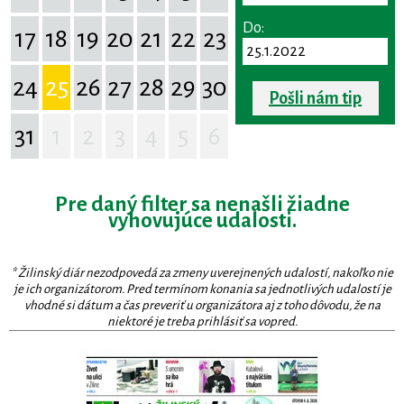
Do:
17
18
19
20
21
22
23
24
25
26
27
28
29
30
Pošli nám tip
31
1
2
3
4
5
6
Pre daný filter sa nenašli žiadne
vyhovujúce udalosti.
* Žilinský diár nezodpovedá za zmeny uverejnených udalostí, nakoľko nie
je ich organizátorom. Pred termínom konania sa jednotlivých udalostí je
vhodné si dátum a čas preveriť u organizátora aj z toho dôvodu, že na
niektoré je treba prihlásiť sa vopred.