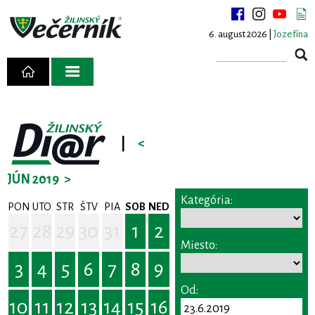
6. august 2026 |
Jozefína
|
<
JÚN 2019
>
Kategória:
PON
UTO
STR
ŠTV
PIA
SOB
NED
27
28
29
30
31
1
2
Miesto:
3
4
5
6
7
8
9
Od:
10
11
12
13
14
15
16