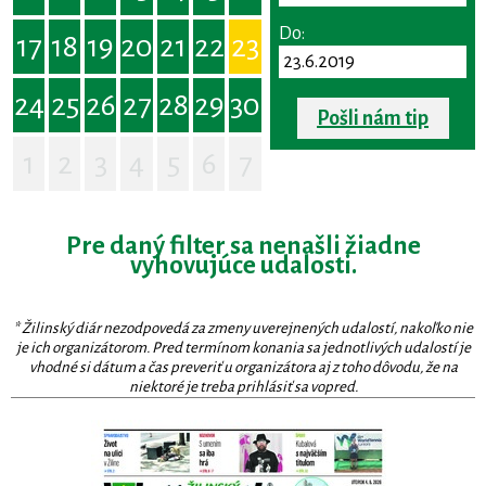
Do:
17
18
19
20
21
22
23
24
25
26
27
28
29
30
Pošli nám tip
1
2
3
4
5
6
7
Pre daný filter sa nenašli žiadne
vyhovujúce udalosti.
* Žilinský diár nezodpovedá za zmeny uverejnených udalostí, nakoľko nie
je ich organizátorom. Pred termínom konania sa jednotlivých udalostí je
vhodné si dátum a čas preveriť u organizátora aj z toho dôvodu, že na
niektoré je treba prihlásiť sa vopred.