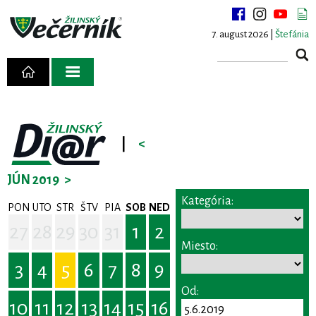
7. august 2026 |
Štefánia
|
<
JÚN 2019
>
Kategória:
PON
UTO
STR
ŠTV
PIA
SOB
NED
27
28
29
30
31
1
2
Miesto:
3
4
5
6
7
8
9
Od:
10
11
12
13
14
15
16