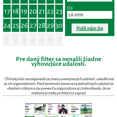
Do:
17
18
19
20
21
22
23
24
25
26
27
28
29
30
Pošli nám tip
1
2
3
4
5
6
7
Pre daný filter sa nenašli žiadne
vyhovujúce udalosti.
* Žilinský diár nezodpovedá za zmeny uverejnených udalostí, nakoľko nie
je ich organizátorom. Pred termínom konania sa jednotlivých udalostí je
vhodné si dátum a čas preveriť u organizátora aj z toho dôvodu, že na
niektoré je treba prihlásiť sa vopred.