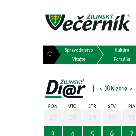
Spravodajstvo
Kultúra
Vitajte
Poradňa
|
<
JÚN 2019
>
PON
UTO
STR
ŠTV
PIA
27
28
29
30
31
3
4
5
6
7