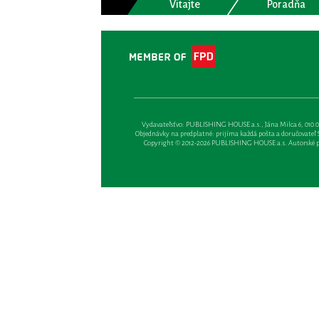
Vitajte
Poradňa
Vydavateľsťvo: PUBLISHING HOUSE a.s., Jána Milca 6, 010 01 Ži
Objednávky na predplatné: prijíma každá pošta a doručovateľ Sl
Copyright © 2012-2026 PUBLISHING HOUSE a.s. Autorské prá