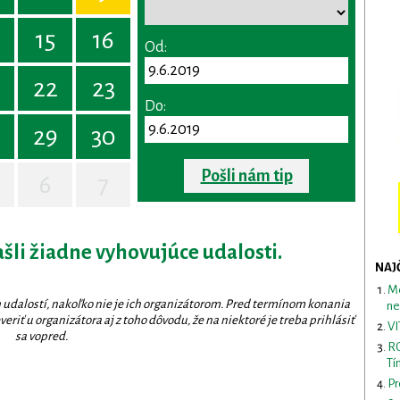
15
16
Od:
22
23
Do:
29
30
Pošli nám tip
6
7
ašli žiadne vyhovujúce udalosti.
NAJ
Me
 udalostí, nakoľko nie je ich organizátorom. Pred termínom konania
ne
eriť u organizátora aj z toho dôvodu, že na niektoré je treba prihlásiť
VI
sa vopred.
RO
Tí
Pr