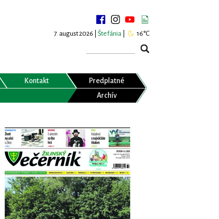
7. august 2026 |
Štefánia
|
16°C
Kontakt
Predplatné
Archív