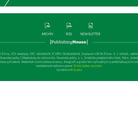
ARCHÍV
RSS
NEWSLETTER
lina, IČO: 46495959, DIČ: 2820016078, IČ DPH: SK2820016078, Zapísané v OR SR Žilina: vl. č. 10764/L, oddiel: Sa 
ovenskej pošty | Objednávky do zahraničia: Slovenská pošta, a. s., Stredisko predplatného tlače, Nám. slobody 
va vyhradené. Akékoľvek rozmnožovanie textu, fotografií a grafov len s výhradným a predchádzajúcim sú
neobjednané nehonorujeme.
Etický kódex novinára
Vyrobilo
Soft Studio