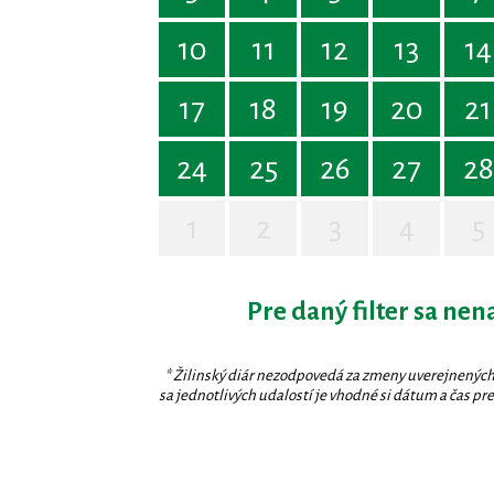
10
11
12
13
14
17
18
19
20
21
24
25
26
27
28
1
2
3
4
5
Pre daný filter sa nen
* Žilinský diár nezodpovedá za zmeny uverejnených
sa jednotlivých udalostí je vhodné si dátum a čas prev