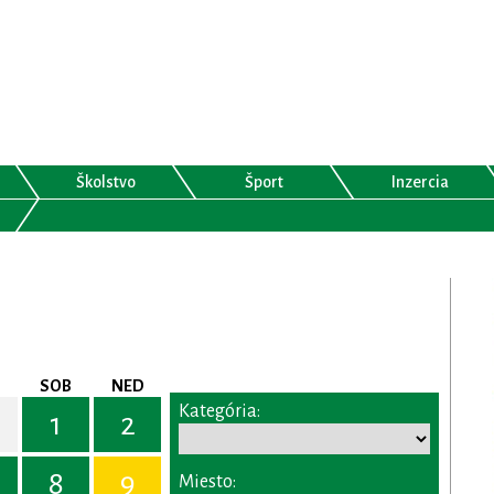
Školstvo
Šport
Inzercia
SOB
NED
Kategória:
1
2
8
9
Miesto: