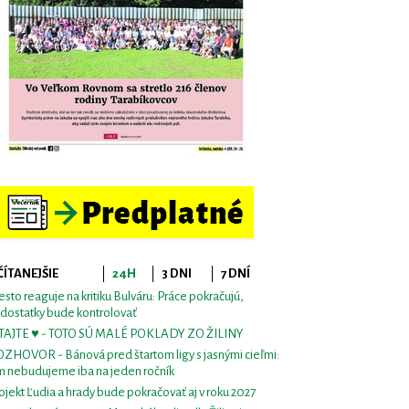
ČÍTANEJŠIE
24H
3 DNI
7 DNÍ
sto reaguje na kritiku Bulváru: Práce pokračujú,
dostatky bude kontrolovať
TAJTE ♥ - TOTO SÚ MALÉ POKLADY ZO ŽILINY
ZHOVOR - Bánová pred štartom ligy s jasnými cieľmi:
m nebudujeme iba na jeden ročník
ojekt Ľudia a hrady bude pokračovať aj v roku 2027