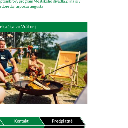
ptembrový program Mestského divadla Žilina je v
edpredaji aj počas augusta
ekačka vo Vrátnej
Kontakt
Predplatné