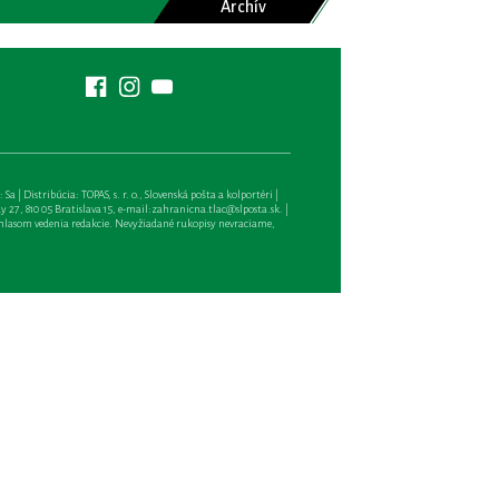
Archív
| Distribúcia: TOPAS, s. r. o., Slovenská pošta a kolportéri |
27, 810 05 Bratislava 15, e-mail:
zahranicna.tlac@slposta.sk
. |
hlasom vedenia redakcie. Nevyžiadané rukopisy nevraciame,