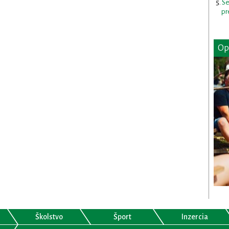
Se
pr
Op
Školstvo
Šport
Inzercia