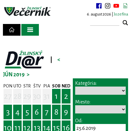
6. august 2026 |
Jozefína
|
<
JÚN 2019
>
Kategória:
PON
UTO
STR
ŠTV
PIA
SOB
NED
27
28
29
30
31
1
2
Miesto:
3
4
5
6
7
8
9
Od:
10
11
12
13
14
15
16