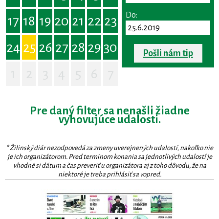
Do:
17
18
19
20
21
22
23
24
25
26
27
28
29
30
Pošli nám tip
1
2
3
4
5
6
7
Pre daný filter sa nenašli žiadne
vyhovujúce udalosti.
* Žilinský diár nezodpovedá za zmeny uverejnených udalostí, nakoľko nie
je ich organizátorom. Pred termínom konania sa jednotlivých udalostí je
vhodné si dátum a čas preveriť u organizátora aj z toho dôvodu, že na
niektoré je treba prihlásiť sa vopred.