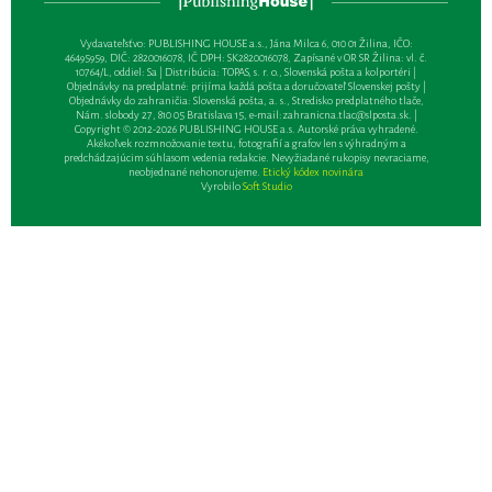
Vydavateľsťvo: PUBLISHING HOUSE a.s., Jána Milca 6, 010 01 Žilina, IČO:
46495959, DIČ: 2820016078, IČ DPH: SK2820016078, Zapísané v OR SR Žilina: vl. č.
10764/L, oddiel: Sa | Distribúcia: TOPAS, s. r. o., Slovenská pošta a kolportéri |
Objednávky na predplatné: prijíma každá pošta a doručovateľ Slovenskej pošty |
Objednávky do zahraničia: Slovenská pošta, a. s., Stredisko predplatného tlače,
Nám. slobody 27, 810 05 Bratislava 15, e-mail:
zahranicna.tlac@slposta.sk
. |
Copyright © 2012-2026 PUBLISHING HOUSE a.s. Autorské práva vyhradené.
Akékoľvek rozmnožovanie textu, fotografií a grafov len s výhradným a
predchádzajúcim súhlasom vedenia redakcie. Nevyžiadané rukopisy nevraciame,
neobjednané nehonorujeme.
Etický kódex novinára
Vyrobilo
Soft Studio