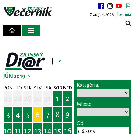
7. august 2026 |
Štefánia
|
<
JÚN 2019
>
Kategória:
PON
UTO
STR
ŠTV
PIA
SOB
NED
27
28
29
30
31
1
2
Miesto:
3
4
5
6
7
8
9
Od:
10
11
12
13
14
15
16