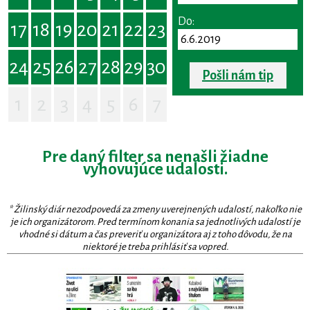
Do:
17
18
19
20
21
22
23
24
25
26
27
28
29
30
Pošli nám tip
1
2
3
4
5
6
7
Pre daný filter sa nenašli žiadne
vyhovujúce udalosti.
* Žilinský diár nezodpovedá za zmeny uverejnených udalostí, nakoľko nie
je ich organizátorom. Pred termínom konania sa jednotlivých udalostí je
vhodné si dátum a čas preveriť u organizátora aj z toho dôvodu, že na
niektoré je treba prihlásiť sa vopred.