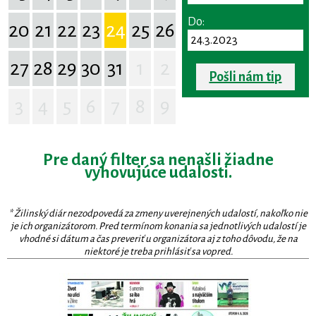
Do:
20
21
22
23
24
25
26
27
28
29
30
31
1
2
Pošli nám tip
3
4
5
6
7
8
9
Pre daný filter sa nenašli žiadne
vyhovujúce udalosti.
* Žilinský diár nezodpovedá za zmeny uverejnených udalostí, nakoľko nie
je ich organizátorom. Pred termínom konania sa jednotlivých udalostí je
vhodné si dátum a čas preveriť u organizátora aj z toho dôvodu, že na
niektoré je treba prihlásiť sa vopred.