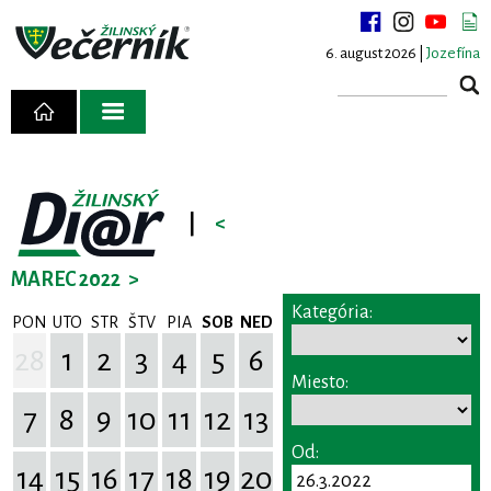
6. august 2026 |
Jozefína
|
<
MAREC 2022
>
Kategória:
PON
UTO
STR
ŠTV
PIA
SOB
NED
28
1
2
3
4
5
6
Miesto:
7
8
9
10
11
12
13
Od:
14
15
16
17
18
19
20