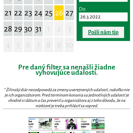
Do:
21
22
23
24
25
26
27
28
29
30
31
1
2
3
Pošli nám tip
4
5
6
7
8
9
10
Pre daný filter sa nenašli žiadne
vyhovujúce udalosti.
* Žilinský diár nezodpovedá za zmeny uverejnených udalostí, nakoľko nie
je ich organizátorom. Pred termínom konania sa jednotlivých udalostí je
vhodné si dátum a čas preveriť u organizátora aj z toho dôvodu, že na
niektoré je treba prihlásiť sa vopred.