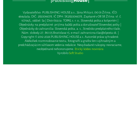
Vydavateľsťvo: PUBLISHING HOUSE a.s., Jána Milca 6, 010 01 Žilina, IČO:
46495959, DIČ: 2820016078, IČ DPH: SK2820016078, Zapísané v OR SR Žilina: vl. č.
10764/L, oddiel: Sa | Distribúcia: TOPAS, s. r. o., Slovenská pošta a kolportéri |
Objednávky na predplatné: prijíma každá pošta a doručovateľ Slovenskej pošty |
Objednávky do zahraničia: Slovenská pošta, a. s., Stredisko predplatného tlače,
Nám. slobody 27, 810 05 Bratislava 15, e-mail:
zahranicna.tlac@slposta.sk
. |
Copyright © 2012-2026 PUBLISHING HOUSE a.s. Autorské práva vyhradené.
Akékoľvek rozmnožovanie textu, fotografií a grafov len s výhradným a
predchádzajúcim súhlasom vedenia redakcie. Nevyžiadané rukopisy nevraciame,
neobjednané nehonorujeme.
Etický kódex novinára
Vyrobilo
Soft Studio