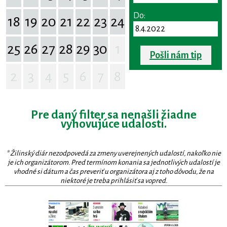
Do:
18
19
20
21
22
23
24
25
26
27
28
29
30
1
Pošli nám tip
2
3
4
5
6
7
8
Pre daný filter sa nenašli žiadne
vyhovujúce udalosti.
* Žilinský diár nezodpovedá za zmeny uverejnených udalostí, nakoľko nie
je ich organizátorom. Pred termínom konania sa jednotlivých udalostí je
vhodné si dátum a čas preveriť u organizátora aj z toho dôvodu, že na
niektoré je treba prihlásiť sa vopred.