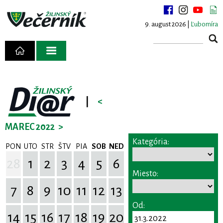
9. august 2026 |
Ľubomíra
|
<
MAREC 2022
>
Kategória:
PON
UTO
STR
ŠTV
PIA
SOB
NED
28
1
2
3
4
5
6
Miesto:
7
8
9
10
11
12
13
Od:
14
15
16
17
18
19
20