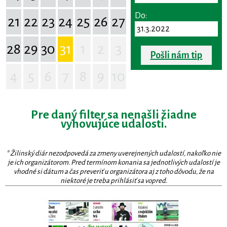
Do:
21
22
23
24
25
26
27
28
29
30
31
1
2
3
Pošli nám tip
4
5
6
7
8
9
10
Pre daný filter sa nenašli žiadne
vyhovujúce udalosti.
* Žilinský diár nezodpovedá za zmeny uverejnených udalostí, nakoľko nie
je ich organizátorom. Pred termínom konania sa jednotlivých udalostí je
vhodné si dátum a čas preveriť u organizátora aj z toho dôvodu, že na
niektoré je treba prihlásiť sa vopred.