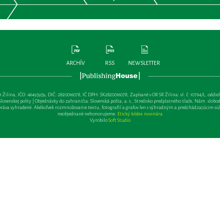
ARCHÍV
RSS
NEWSLETTER
lina, IČO: 46495959, DIČ: 2820016078, IČ DPH: SK2820016078, Zapísané v OR SR Žilina: vl. č. 10764/L, oddiel: Sa 
ovenskej pošty | Objednávky do zahraničia: Slovenská pošta, a. s., Stredisko predplatného tlače, Nám. slobody 
va vyhradené. Akékoľvek rozmnožovanie textu, fotografií a grafov len s výhradným a predchádzajúcim sú
neobjednané nehonorujeme.
Etický kódex novinára
Vyrobilo
Soft Studio