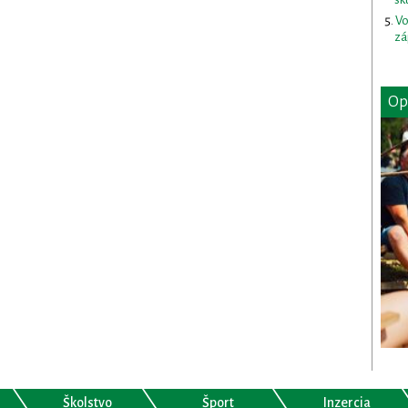
Vo
zá
Op
Školstvo
Šport
Inzercia