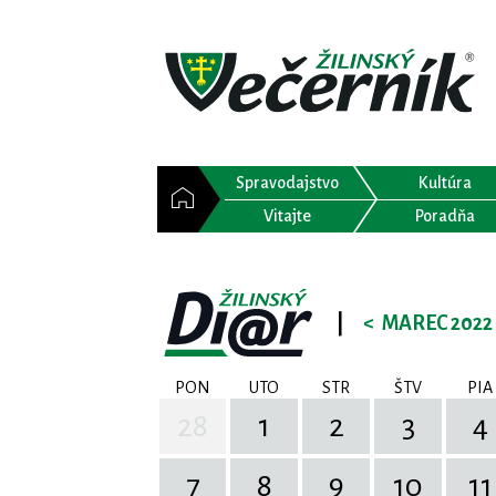
Spravodajstvo
Kultúra
Vitajte
Poradňa
|
<
MAREC 2022
PON
UTO
STR
ŠTV
PIA
28
1
2
3
4
7
8
9
10
11