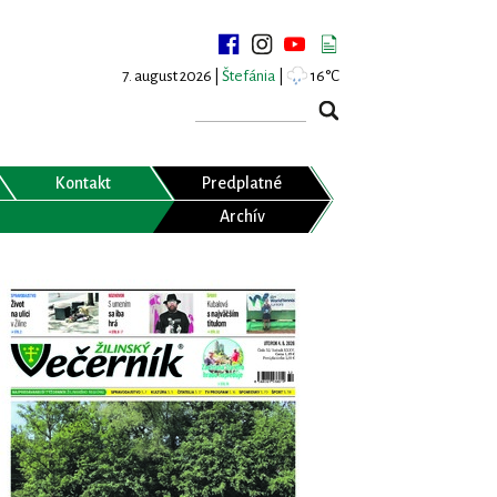
7. august 2026 |
Štefánia
|
16°C
Kontakt
Predplatné
Archív