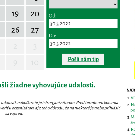
19
20
Od:
26
27
Do:
2
3
Pošli nám tip
9
10
ašli žiadne vyhovujúce udalosti.
NAJ
VI
 udalostí, nakoľko nie je ich organizátorom. Pred termínom konania
Na
eriť u organizátora aj z toho dôvodu, že na niektoré je treba prihlásiť
po
sa vopred.
Me
ži
RO
sk