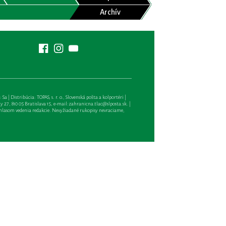
Archív
| Distribúcia: TOPAS, s. r. o., Slovenská pošta a kolportéri |
27, 810 05 Bratislava 15, e-mail:
zahranicna.tlac@slposta.sk
. |
hlasom vedenia redakcie. Nevyžiadané rukopisy nevraciame,