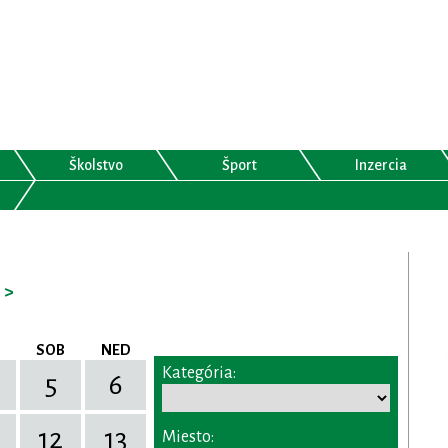
Školstvo
Šport
Inzercia
>
SOB
NED
Kategória:
5
6
12
13
Miesto: