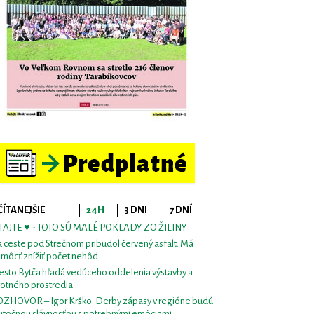
ČÍTANEJŠIE
24H
3 DNI
7 DNÍ
TAJTE ♥ - TOTO SÚ MALÉ POKLADY ZO ŽILINY
 ceste pod Strečnom pribudol červený asfalt. Má
môcť znížiť počet nehôd
sto Bytča hľadá vedúceho oddelenia výstavby a
votného prostredia
ZHOVOR – Igor Krško: Derby zápasy v regióne budú
utočnou slávnosťou s potrebnými emóciami