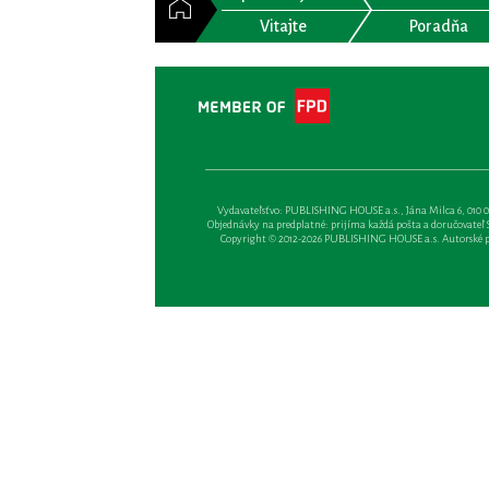
Vitajte
Poradňa
Vydavateľsťvo: PUBLISHING HOUSE a.s., Jána Milca 6, 010 01 Ži
Objednávky na predplatné: prijíma každá pošta a doručovateľ Sl
Copyright © 2012-2026 PUBLISHING HOUSE a.s. Autorské prá