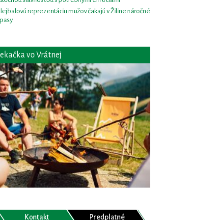
lejbalovú reprezentáciu mužov čakajú v Žiline náročné
pasy
ekačka vo Vrátnej
Kontakt
Predplatné