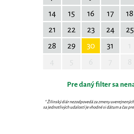
14
15
16
17
18
21
22
23
24
25
28
29
30
31
1
4
5
6
7
8
Pre daný filter sa nen
* Žilinský diár nezodpovedá za zmeny uverejnených
sa jednotlivých udalostí je vhodné si dátum a čas prev