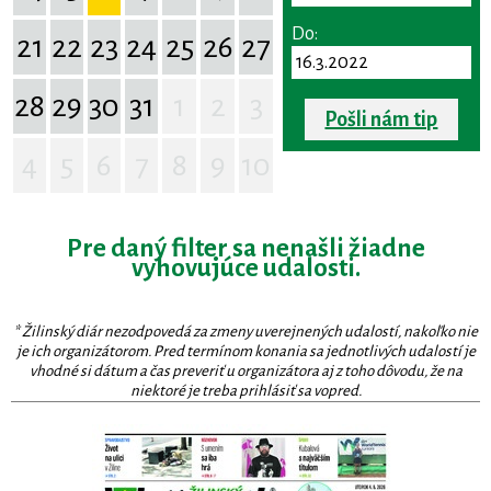
Do:
21
22
23
24
25
26
27
28
29
30
31
1
2
3
Pošli nám tip
4
5
6
7
8
9
10
Pre daný filter sa nenašli žiadne
vyhovujúce udalosti.
* Žilinský diár nezodpovedá za zmeny uverejnených udalostí, nakoľko nie
je ich organizátorom. Pred termínom konania sa jednotlivých udalostí je
vhodné si dátum a čas preveriť u organizátora aj z toho dôvodu, že na
niektoré je treba prihlásiť sa vopred.