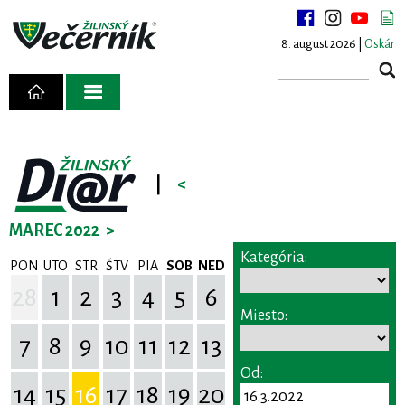
8. august 2026 |
Oskár
|
<
MAREC 2022
>
Kategória:
PON
UTO
STR
ŠTV
PIA
SOB
NED
28
1
2
3
4
5
6
Miesto:
7
8
9
10
11
12
13
Od:
14
15
16
17
18
19
20