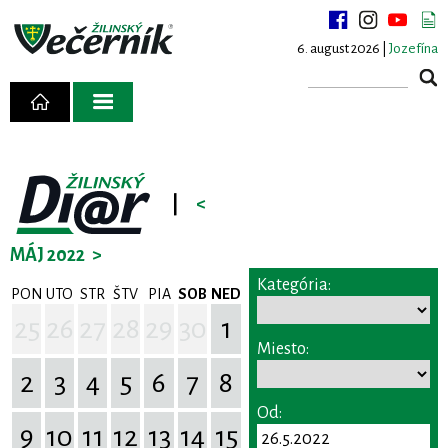
6. august 2026 |
Jozefína
|
<
MÁJ 2022
>
Kategória:
PON
UTO
STR
ŠTV
PIA
SOB
NED
25
26
27
28
29
30
1
Miesto:
2
3
4
5
6
7
8
Od:
9
10
11
12
13
14
15