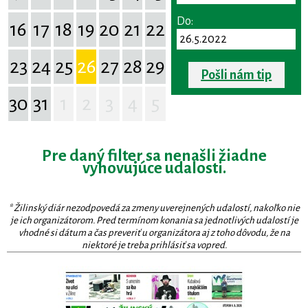
Do:
16
17
18
19
20
21
22
23
24
25
26
27
28
29
Pošli nám tip
30
31
1
2
3
4
5
Pre daný filter sa nenašli žiadne
vyhovujúce udalosti.
* Žilinský diár nezodpovedá za zmeny uverejnených udalostí, nakoľko nie
je ich organizátorom. Pred termínom konania sa jednotlivých udalostí je
vhodné si dátum a čas preveriť u organizátora aj z toho dôvodu, že na
niektoré je treba prihlásiť sa vopred.