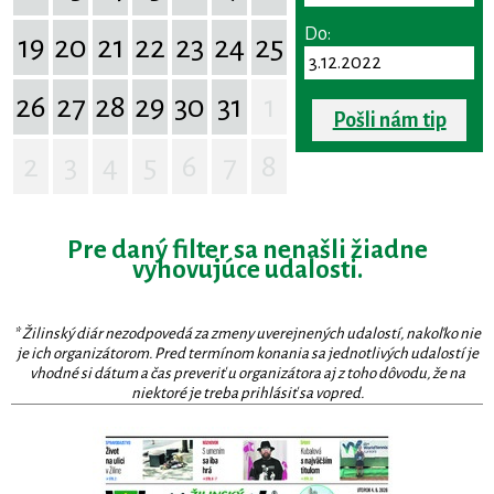
Do:
19
20
21
22
23
24
25
26
27
28
29
30
31
1
Pošli nám tip
2
3
4
5
6
7
8
Pre daný filter sa nenašli žiadne
vyhovujúce udalosti.
* Žilinský diár nezodpovedá za zmeny uverejnených udalostí, nakoľko nie
je ich organizátorom. Pred termínom konania sa jednotlivých udalostí je
vhodné si dátum a čas preveriť u organizátora aj z toho dôvodu, že na
niektoré je treba prihlásiť sa vopred.