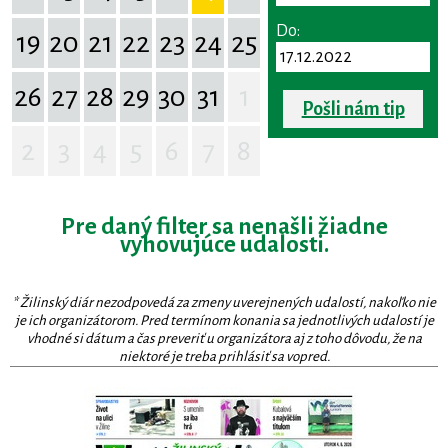
Do:
19
20
21
22
23
24
25
26
27
28
29
30
31
1
Pošli nám tip
2
3
4
5
6
7
8
Pre daný filter sa nenašli žiadne
vyhovujúce udalosti.
* Žilinský diár nezodpovedá za zmeny uverejnených udalostí, nakoľko nie
je ich organizátorom. Pred termínom konania sa jednotlivých udalostí je
vhodné si dátum a čas preveriť u organizátora aj z toho dôvodu, že na
niektoré je treba prihlásiť sa vopred.