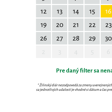
12
13
14
15
16
19
20
21
22
23
26
27
28
29
30
2
3
4
5
6
Pre daný filter sa nen
* Žilinský diár nezodpovedá za zmeny uverejnených
sa jednotlivých udalostí je vhodné si dátum a čas prev