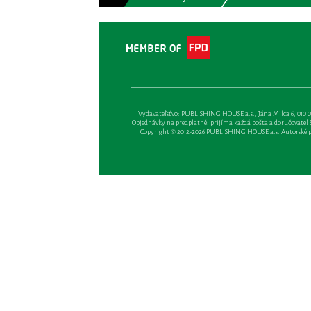
Vydavateľsťvo: PUBLISHING HOUSE a.s., Jána Milca 6, 010 01 Ži
Objednávky na predplatné: prijíma každá pošta a doručovateľ Sl
Copyright © 2012-2026 PUBLISHING HOUSE a.s. Autorské prá