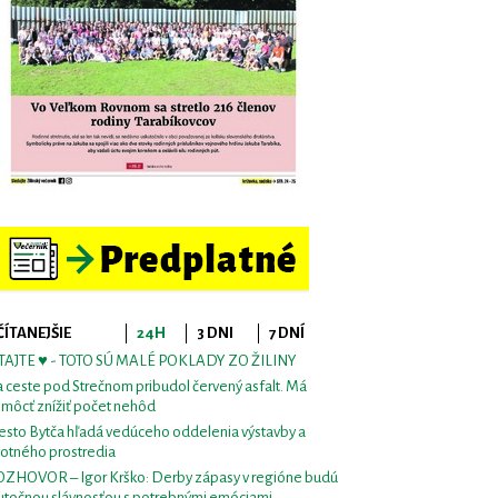
ČÍTANEJŠIE
24H
3 DNI
7 DNÍ
TAJTE ♥ - TOTO SÚ MALÉ POKLADY ZO ŽILINY
 ceste pod Strečnom pribudol červený asfalt. Má
môcť znížiť počet nehôd
sto Bytča hľadá vedúceho oddelenia výstavby a
votného prostredia
ZHOVOR – Igor Krško: Derby zápasy v regióne budú
utočnou slávnosťou s potrebnými emóciami