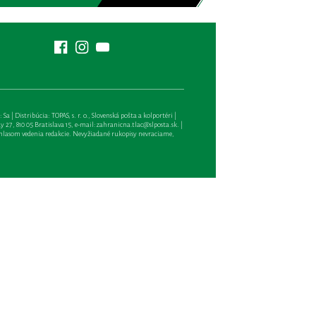
| Distribúcia: TOPAS, s. r. o., Slovenská pošta a kolportéri |
27, 810 05 Bratislava 15, e-mail:
zahranicna.tlac@slposta.sk
. |
hlasom vedenia redakcie. Nevyžiadané rukopisy nevraciame,