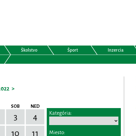
Školstvo
Šport
Inzercia
2022
>
SOB
NED
Kategória:
3
4
10
11
Miesto: