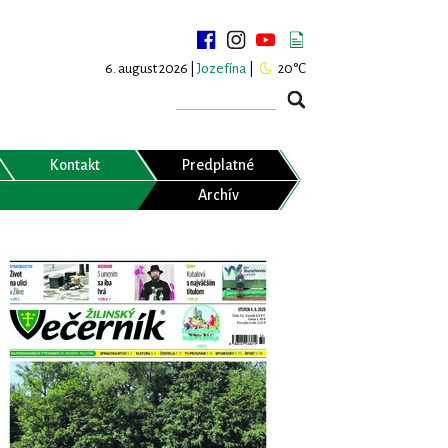
6. august 2026 |
Jozefína
|
20°C
Kontakt
Predplatné
Archív