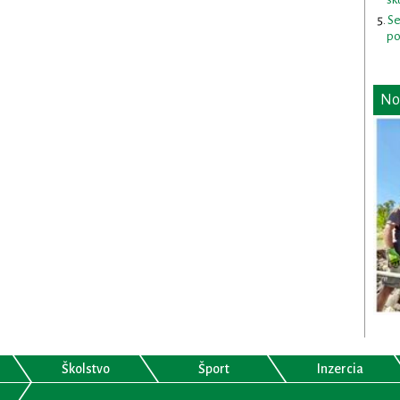
Se
po
No
Školstvo
Šport
Inzercia