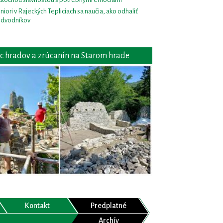
niori v Rajeckých Tepliciach sa naučia, ako odhaliť
dvodníkov
c hradov a zrúcanín na Starom hrade
Kontakt
Predplatné
Archív