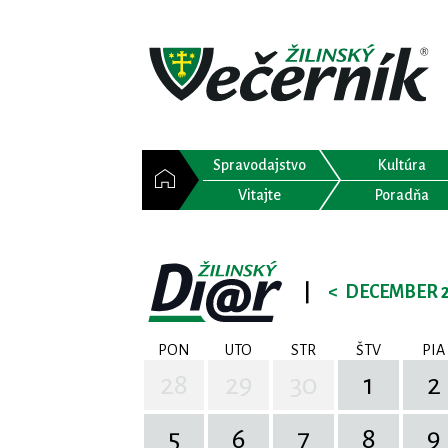
Spravodajstvo
Kultúra
Vitajte
Poradňa
|
<
DECEMBER 
PON
UTO
STR
ŠTV
PIA
28
29
30
1
2
5
6
7
8
9