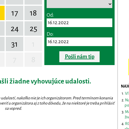
17
18
Od:
24
25
Do:
31
1
Pošli nám tip
7
8
ašli žiadne vyhovujúce udalosti.
NAJ
VI
 udalostí, nakoľko nie je ich organizátorom. Pred termínom konania
Na
eriť u organizátora aj z toho dôvodu, že na niektoré je treba prihlásiť
po
sa vopred.
Me
ži
RO
sk