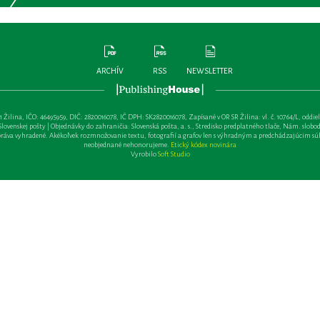
ARCHÍV
RSS
NEWSLETTER
lina, IČO: 46495959, DIČ: 2820016078, IČ DPH: SK2820016078, Zapísané v OR SR Žilina: vl. č. 10764/L, oddiel: Sa 
ovenskej pošty | Objednávky do zahraničia: Slovenská pošta, a. s., Stredisko predplatného tlače, Nám. slobody 
va vyhradené. Akékoľvek rozmnožovanie textu, fotografií a grafov len s výhradným a predchádzajúcim sú
neobjednané nehonorujeme.
Etický kódex novinára
Vyrobilo
Soft Studio