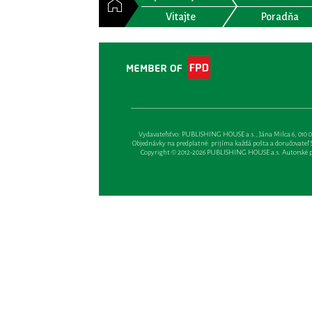
Vitajte
Poradňa
Vydavateľsťvo: PUBLISHING HOUSE a.s., Jána Milca 6, 010 01 Ži
Objednávky na predplatné: prijíma každá pošta a doručovateľ Sl
Copyright © 2012-2026 PUBLISHING HOUSE a.s. Autorské prá