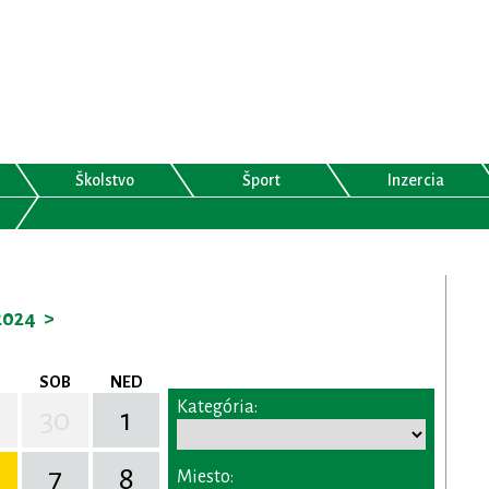
Školstvo
Šport
Inzercia
2024
>
SOB
NED
Kategória:
30
1
7
8
Miesto: