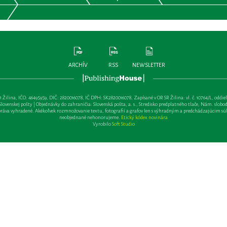
ARCHÍV
RSS
NEWSLETTER
lina, IČO: 46495959, DIČ: 2820016078, IČ DPH: SK2820016078, Zapísané v OR SR Žilina: vl. č. 10764/L, oddiel: Sa 
ovenskej pošty | Objednávky do zahraničia: Slovenská pošta, a. s., Stredisko predplatného tlače, Nám. slobody 
va vyhradené. Akékoľvek rozmnožovanie textu, fotografií a grafov len s výhradným a predchádzajúcim sú
neobjednané nehonorujeme.
Etický kódex novinára
Vyrobilo
Soft Studio