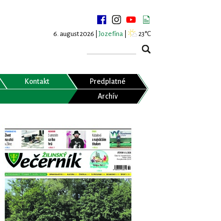
6. august 2026 |
Jozefína
|
23°C
Kontakt
Predplatné
Archív