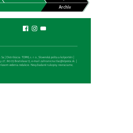
Archív
| Distribúcia: TOPAS, s. r. o., Slovenská pošta a kolportéri |
27, 810 05 Bratislava 15, e-mail:
zahranicna.tlac@slposta.sk
. |
hlasom vedenia redakcie. Nevyžiadané rukopisy nevraciame,