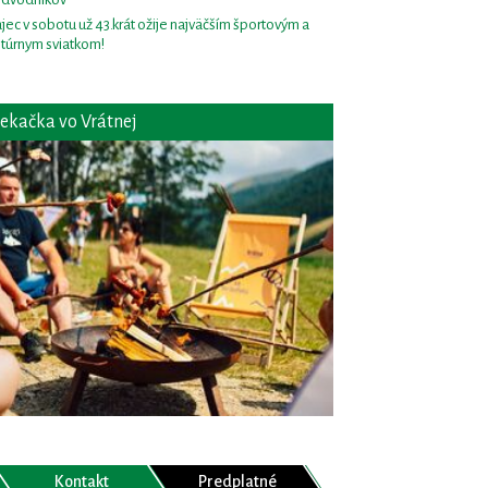
jec v sobotu už 43.krát ožije najväčším športovým a
ltúrnym sviatkom!
ekačka vo Vrátnej
Kontakt
Predplatné