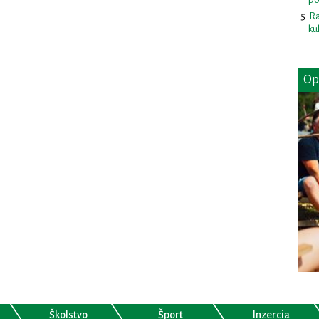
Ra
ku
Op
Školstvo
Šport
Inzercia