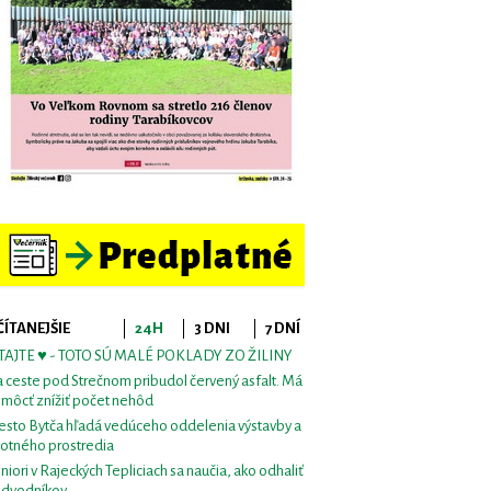
ČÍTANEJŠIE
24H
3 DNI
7 DNÍ
TAJTE ♥ - TOTO SÚ MALÉ POKLADY ZO ŽILINY
 ceste pod Strečnom pribudol červený asfalt. Má
môcť znížiť počet nehôd
sto Bytča hľadá vedúceho oddelenia výstavby a
votného prostredia
niori v Rajeckých Tepliciach sa naučia, ako odhaliť
dvodníkov