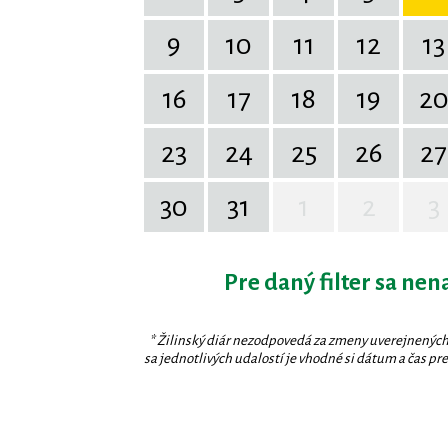
9
10
11
12
13
16
17
18
19
2
23
24
25
26
27
30
31
1
2
3
Pre daný filter sa nen
* Žilinský diár nezodpovedá za zmeny uverejnených
sa jednotlivých udalostí je vhodné si dátum a čas prev