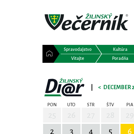
Spravodajstvo
Kultúra
Vitajte
Poradňa
|
<
DECEMBER 
PON
UTO
STR
ŠTV
PIA
25
26
27
28
29
2
3
4
5
6