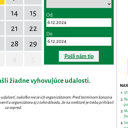
14
15
Od:
0
21
22
Do:
28
29
Pošli nám tip
4
5
ašli žiadne vyhovujúce udalosti.
NAJ
VI
 udalostí, nakoľko nie je ich organizátorom. Pred termínom konania
Na
eriť u organizátora aj z toho dôvodu, že na niektoré je treba prihlásiť
po
sa vopred.
Me
ži
Se
po