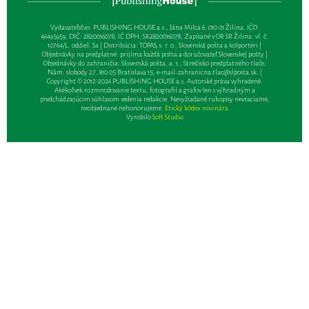
Vydavateľsťvo: PUBLISHING HOUSE a.s., Jána Milca 6, 010 01 Žilina, IČO:
46495959, DIČ: 2820016078, IČ DPH: SK2820016078, Zapísané v OR SR Žilina: vl. č.
10764/L, oddiel: Sa | Distribúcia: TOPAS, s. r. o., Slovenská pošta a kolportéri |
Objednávky na predplatné: prijíma každá pošta a doručovateľ Slovenskej pošty |
Objednávky do zahraničia: Slovenská pošta, a. s., Stredisko predplatného tlače,
Nám. slobody 27, 810 05 Bratislava 15, e-mail:
zahranicna.tlac@slposta.sk
. |
Copyright © 2012-2026 PUBLISHING HOUSE a.s. Autorské práva vyhradené.
Akékoľvek rozmnožovanie textu, fotografií a grafov len s výhradným a
predchádzajúcim súhlasom vedenia redakcie. Nevyžiadané rukopisy nevraciame,
neobjednané nehonorujeme.
Etický kódex novinára
Vyrobilo
Soft Studio