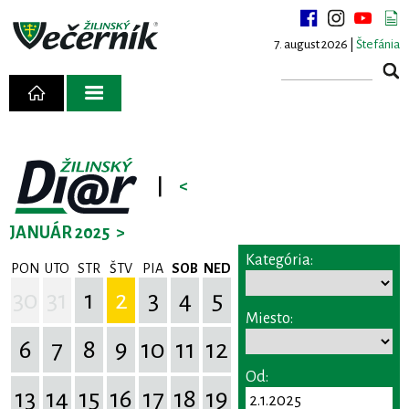
7. august 2026 |
Štefánia
|
<
JANUÁR 2025
>
Kategória:
PON
UTO
STR
ŠTV
PIA
SOB
NED
30
31
1
2
3
4
5
Miesto:
6
7
8
9
10
11
12
Od:
13
14
15
16
17
18
19