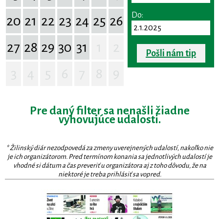
Do:
20
21
22
23
24
25
26
27
28
29
30
31
1
2
Pošli nám tip
3
4
5
6
7
8
9
Pre daný filter sa nenašli žiadne
vyhovujúce udalosti.
* Žilinský diár nezodpovedá za zmeny uverejnených udalostí, nakoľko nie
je ich organizátorom. Pred termínom konania sa jednotlivých udalostí je
vhodné si dátum a čas preveriť u organizátora aj z toho dôvodu, že na
niektoré je treba prihlásiť sa vopred.