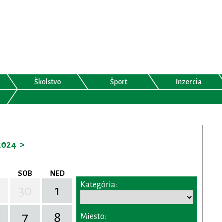
Školstvo
Šport
Inzercia
2024
>
SOB
NED
Kategória:
30
1
7
8
Miesto: