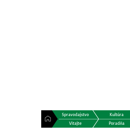
Spravodajstvo
Kultúra
Vitajte
Poradňa