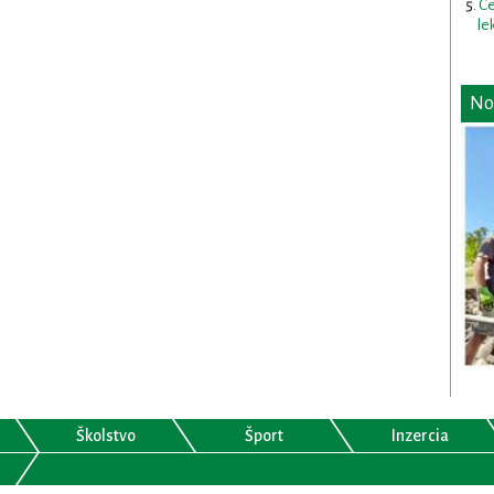
Ce
le
No
Školstvo
Šport
Inzercia