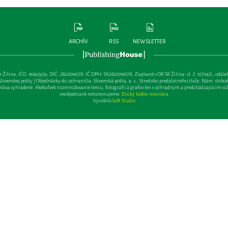
ARCHÍV
RSS
NEWSLETTER
lina, IČO: 46495959, DIČ: 2820016078, IČ DPH: SK2820016078, Zapísané v OR SR Žilina: vl. č. 10764/L, oddiel: Sa 
ovenskej pošty | Objednávky do zahraničia: Slovenská pošta, a. s., Stredisko predplatného tlače, Nám. slobody 
va vyhradené. Akékoľvek rozmnožovanie textu, fotografií a grafov len s výhradným a predchádzajúcim sú
neobjednané nehonorujeme.
Etický kódex novinára
Vyrobilo
Soft Studio