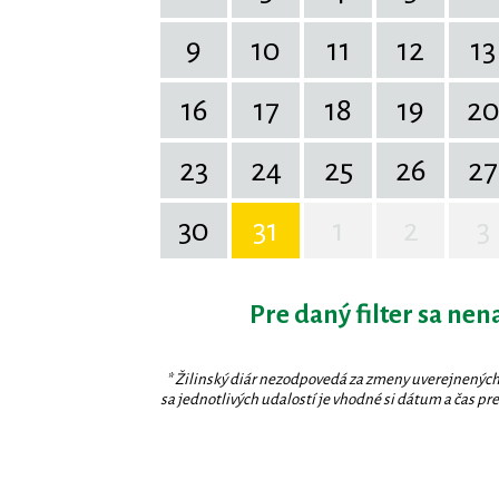
9
10
11
12
13
16
17
18
19
2
23
24
25
26
27
30
31
1
2
3
Pre daný filter sa nen
* Žilinský diár nezodpovedá za zmeny uverejnených
sa jednotlivých udalostí je vhodné si dátum a čas prev