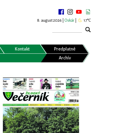
8. august 2026 |
Oskár
|
17°C
Kontakt
Predplatné
Archív