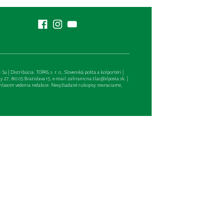
| Distribúcia: TOPAS, s. r. o., Slovenská pošta a kolportéri |
27, 810 05 Bratislava 15, e-mail:
zahranicna.tlac@slposta.sk
. |
hlasom vedenia redakcie. Nevyžiadané rukopisy nevraciame,