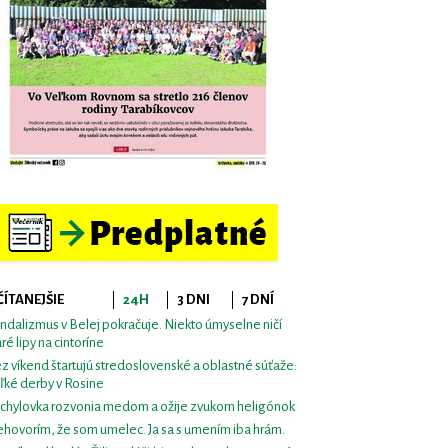
ČÍTANEJŠIE
24H
3 DNI
7 DNÍ
ndalizmus v Belej pokračuje. Niekto úmyselne ničí
aré lipy na cintoríne
z víkend štartujú stredoslovenské a oblastné súťaže:
ľké derby v Rosine
chylovka rozvonia medom a ožije zvukom heligónok
hovorím, že som umelec. Ja sa s umením iba hrám.