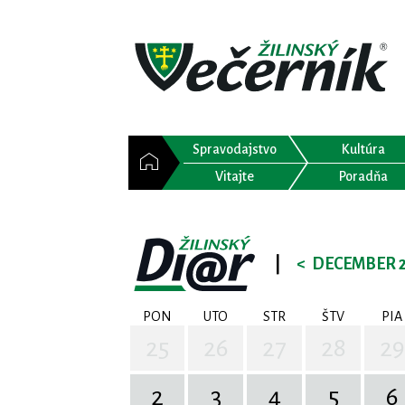
Spravodajstvo
Kultúra
Vitajte
Poradňa
|
<
DECEMBER 
PON
UTO
STR
ŠTV
PIA
25
26
27
28
29
2
3
4
5
6