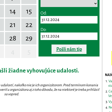
14
15
Od:
0
21
22
Do:
28
29
Pošli nám tip
4
5
ašli žiadne vyhovujúce udalosti.
NAJ
Va
 udalostí, nakoľko nie je ich organizátorom. Pred termínom konania
st
eriť u organizátora aj z toho dôvodu, že na niektoré je treba prihlásiť
Ce
sa vopred.
Ve
Vy
Ne