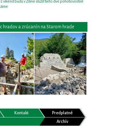
z víkend budú v Žiline slúžiť tieto dve pohotovostné
kárne
c hradov a zrúcanín na Starom hrade
Kontakt
Predplatné
Archív