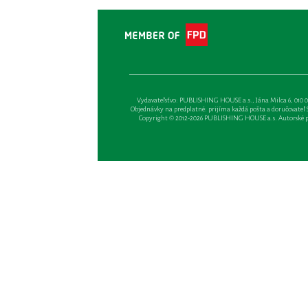
Vydavateľsťvo: PUBLISHING HOUSE a.s., Jána Milca 6, 010 01 Ži
Objednávky na predplatné: prijíma každá pošta a doručovateľ Sl
Copyright © 2012-2026 PUBLISHING HOUSE a.s. Autorské prá