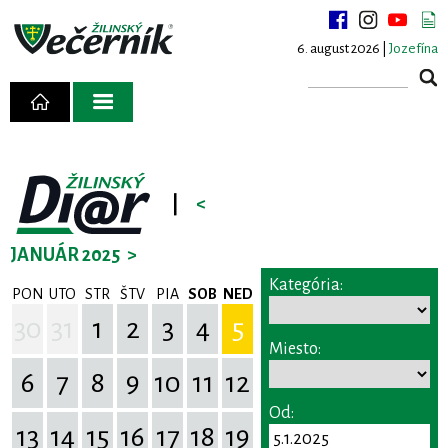
6. august 2026 |
Jozefína
|
<
JANUÁR 2025
>
Kategória:
PON
UTO
STR
ŠTV
PIA
SOB
NED
30
31
1
2
3
4
5
Miesto:
6
7
8
9
10
11
12
Od:
13
14
15
16
17
18
19