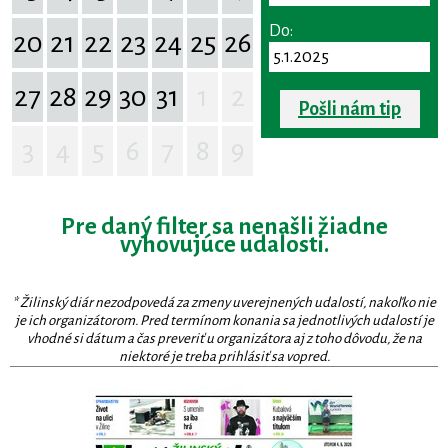
Do:
20
21
22
23
24
25
26
27
28
29
30
31
1
2
Pošli nám tip
3
4
5
6
7
8
9
Pre daný filter sa nenašli žiadne
vyhovujúce udalosti.
* Žilinský diár nezodpovedá za zmeny uverejnených udalostí, nakoľko nie
je ich organizátorom. Pred termínom konania sa jednotlivých udalostí je
vhodné si dátum a čas preveriť u organizátora aj z toho dôvodu, že na
niektoré je treba prihlásiť sa vopred.