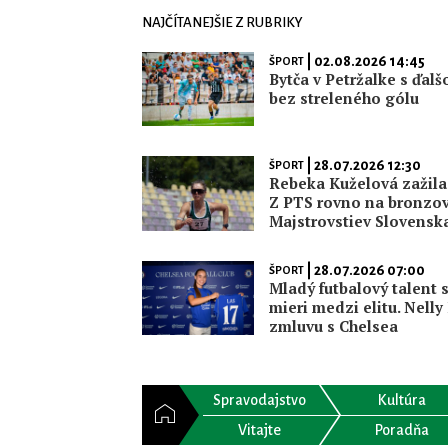
NAJČÍTANEJŠIE Z RUBRIKY
| 02.08.2026 14:45
ŠPORT
Bytča v Petržalke s ďal
bez streleného gólu
| 28.07.2026 12:30
ŠPORT
Rebeka Kuželová zažila
Z PTS rovno na bronzov
Majstrovstiev Slovensk
| 28.07.2026 07:00
ŠPORT
Mladý futbalový talent 
mieri medzi elitu. Nelly
zmluvu s Chelsea
Spravodajstvo
Kultúra
Vitajte
Poradňa