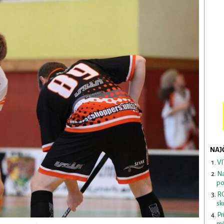
NAJ
VI
Na
po
RO
sk
Pr
mô