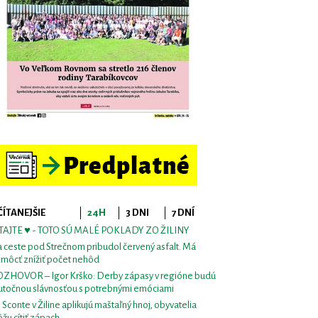
ČÍTANEJŠIE
24H
3 DNI
7 DNÍ
TAJTE ♥ - TOTO SÚ MALÉ POKLADY ZO ŽILINY
 ceste pod Strečnom pribudol červený asfalt. Má
môcť znížiť počet nehôd
ZHOVOR – Igor Krško: Derby zápasy v regióne budú
utočnou slávnosťou s potrebnými emóciami
i Sconte v Žiline aplikujú maštaľný hnoj, obyvatelia
žu cítiť zápach