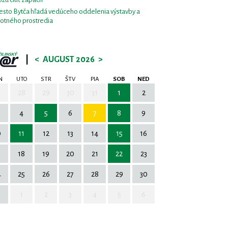
sto Bytča hľadá vedúceho oddelenia výstavby a
votného prostredia
|
<
AUGUST 2026
>
N
UTO
STR
ŠTV
PIA
SOB
NED
7
28
29
30
31
1
2
4
5
6
7
8
9
0
11
12
13
14
15
16
7
18
19
20
21
22
23
4
25
26
27
28
29
30
1
2
3
4
5
6