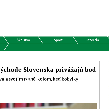
Školstvo
Šport
Inzercia
a východe Slovenska privážajú bod
ala svojím 17 a 18. kolom, keď kobylky