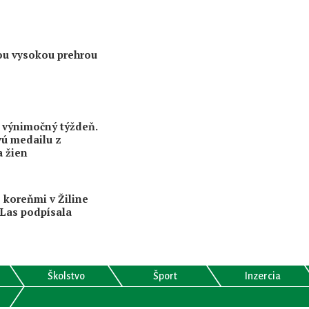
šou vysokou prehrou
 výnimočný týždeň.
ú medailu z
a žien
s koreňmi v Žiline
 Las podpísala
Školstvo
Šport
Inzercia