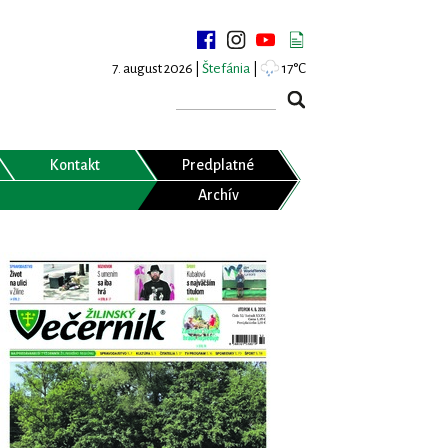
7. august 2026 |
Štefánia
|
17°C
Kontakt
Predplatné
Archív