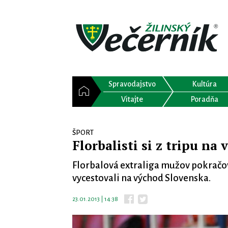
Spravodajstvo
Kultúra
Vitajte
Poradňa
ŠPORT
Florbalisti si z tripu n
Florbalová extraliga mužov pokračov
vycestovali na východ Slovenska.
23.01.2013 | 14:38