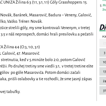
 UNIZA Žilina 6:3 (1:1, 3:1, 1:1) Góly Grasshoppers: 15.
Me
ži
, Novák, Baránek, Masarovič, Badura – Veneny, Galovič,
lko, Vaško. Tréner: Novák.
šice strelili góly, my sme kontrovali Venenym, v tretej
 3:5 v náš neprospech, domáci hrali presilovku a pečatili
PO
2
ilina 4:4 (O:3, 1:0, 3:1)
3
. Galovič, 47. Masarovič.
 stretnutia, keď v 5.minúte bolo 2:0, potom Galovič
1
žii. Po druhej tretiny sme viedli 3:1, v tretej tretine ešte
1
 gólov po góle Masaroviča. Potom domáci začali
aka, prišli oslabovky a tie rozhodli, že sme jasný zápas
2
31
ovej tabuľky.