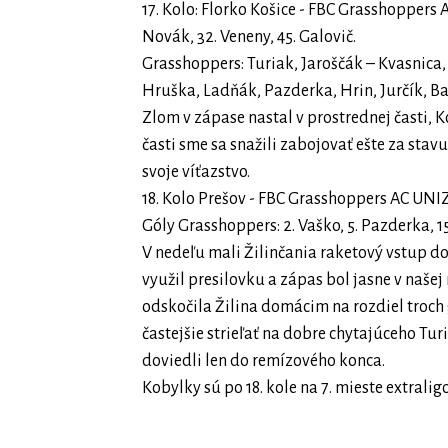
17. Kolo: Florko Košice - FBC Grasshoppers AC
Novák, 32. Veneny, 45. Galovič.
Grasshoppers: Turiak, Jaroščák – Kvasnica
Hruška, Ladňák, Pazderka, Hrin, Jurčík, Ba
Zlom v zápase nastal v prostrednej časti, Ko
časti sme sa snažili zabojovať ešte za stavu
svoje víťazstvo.
18. Kolo Prešov - FBC Grasshoppers AC UNIZA Ž
Góly Grasshoppers: 2. Vaško, 5. Pazderka, 15
V nedeľu mali Žilinčania raketový vstup do
využil presilovku a zápas bol jasne v našej ré
odskočila Žilina domácim na rozdiel troch
častejšie strieľať na dobre chytajúceho Turi
doviedli len do remízového konca.
Kobylky sú po 18. kole na 7. mieste extralig