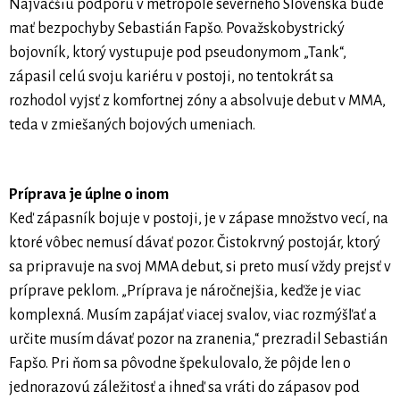
Najväčšiu podporu v metropole severného Slovenska bude
mať bezpochyby Sebastián Fapšo. Považskobystrický
bojovník, ktorý vystupuje pod pseudonymom „Tank“,
zápasil celú svoju kariéru v postoji, no tentokrát sa
rozhodol vyjsť z komfortnej zóny a absolvuje debut v MMA,
teda v zmiešaných bojových umeniach.
Príprava je úplne o inom
Keď zápasník bojuje v postoji, je v zápase množstvo vecí, na
ktoré vôbec nemusí dávať pozor. Čistokrvný postojár, ktorý
sa pripravuje na svoj MMA debut, si preto musí vždy prejsť v
príprave peklom. „Príprava je náročnejšia, keďže je viac
komplexná. Musím zapájať viacej svalov, viac rozmýšľať a
určite musím dávať pozor na zranenia,“ prezradil Sebastián
Fapšo. Pri ňom sa pôvodne špekulovalo, že pôjde len o
jednorazovú záležitosť a ihneď sa vráti do zápasov pod