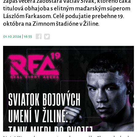
zápas večera zaobstará Václav Sivák, ktorého čaká
titulová obhajoba s elitným maďarským súperom
Lászlóm Farkasom. Celé podujatie prebehne 19.
októbra na Zimnom štadióne v Žiline.
01.10.2024 | 16:55