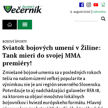
9. august 2026 |
Ľubomíra
BOJOVÉ ŠPORTY
Sviatok bojových umení v Žiline:
Tank mieri do svojej MMA
premiéry!
Zmiešané bojové umenia sa v posledných rokoch
tešia na našom území veľkej popularite a
výnimkou nie je ani región severného Slovenska.
Potvrdzuje to aj nadchádzajúci galavečer RFA 18,
na ktorom sa objaví množstvo lokálnych
bojovníkov i hviezd európskeho formátu. Hlavný