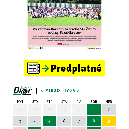
|
<
AUGUST 2026
>
PON
UTO
STR
ŠTV
PIA
SOB
NED
27
28
29
30
31
1
2
3
4
5
6
7
8
9