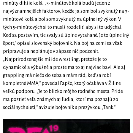
minúty dlhšie kolá. „5-minútové kolá budú jeden z
najvýznamnejších faktorov, keďže ja som bol zvyknutý na 3-
minútové kolá a bol som zvyknutý na úplne iný výkon. V
tých 5-minútových si to musíš rozdeliť, aby si to udýchal.
Keď sa postavím, tie svaly sú úplne vyťahané. Je to úplne iný
šport,“ opísal slovenský bojovník. Na boj na zemi sa však
pripravuje a neplánuje v zápase nič podceniť.
„Najprirodzenejšie mi ide wrestling, pretože je to
dynamické a výbušné a proste ma to aj najviac baví. Ale aj
grappling má niečo do seba a mám rád, keď sa robí
kompletné MMA,“ povedal Fapšo, ktorý očakáva v Žiline
veľkú podporu. „Je to blízko môjho rodného mesta. Príde
ma pozrieť veľa známych aj ľudia, ktorí ma poznajú zo
sociálnych sietí,“ avizuje bojovník s prezývkou „Tank.“