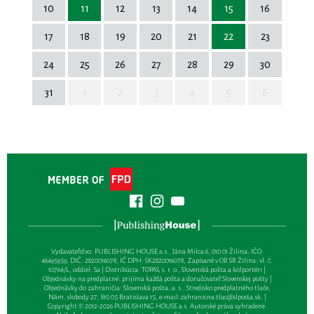
10
11
12
13
14
15
16
17
18
19
20
21
22
23
24
25
26
27
28
29
30
31
1
2
3
4
5
6
Vydavateľsťvo: PUBLISHING HOUSE a.s., Jána Milca 6, 010 01 Žilina, IČO:
46495959, DIČ: 2820016078, IČ DPH: SK2820016078, Zapísané v OR SR Žilina: vl. č.
10764/L, oddiel: Sa | Distribúcia: TOPAS, s. r. o., Slovenská pošta a kolportéri |
Objednávky na predplatné: prijíma každá pošta a doručovateľ Slovenskej pošty |
Objednávky do zahraničia: Slovenská pošta, a. s., Stredisko predplatného tlače,
Nám. slobody 27, 810 05 Bratislava 15, e-mail:
zahranicna.tlac@slposta.sk
. |
Copyright © 2012-2026 PUBLISHING HOUSE a.s. Autorské práva vyhradené.