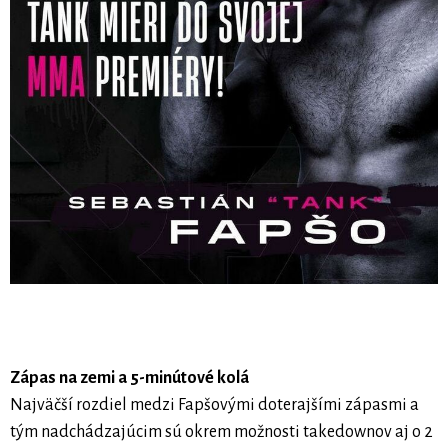
Zápas na zemi a 5-minútové kolá
Najväčší rozdiel medzi Fapšovými doterajšími zápasmi a
tým nadchádzajúcim sú okrem možnosti takedownov aj o 2