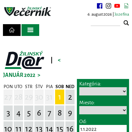
6. august 2026 |
Jozefína
|
<
JANUÁR 2022
>
Kategória:
PON
UTO
STR
ŠTV
PIA
SOB
NED
27
28
29
30
31
1
2
Miesto:
3
4
5
6
7
8
9
Od:
10
11
12
13
14
15
16