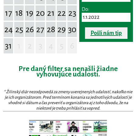
Do:
17
18
19
20
21
22
23
24
25
26
27
28
29
30
Pošli nám tip
31
1
2
3
4
5
6
Pre daný filter sa nenašli žiadne
vyhovujúce udalosti.
* Žilinský diár nezodpovedá za zmeny uverejnených udalostí, nakoľko nie
je ich organizátorom. Pred termínom konania sa jednotlivých udalostí je
vhodné si dátum a čas preveriť u organizátora aj z toho dôvodu, že na
niektoré je treba prihlásiť sa vopred.