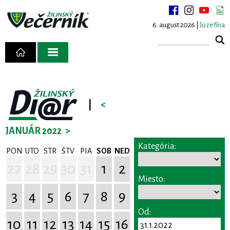
6. august 2026 |
Jozefína
|
<
JANUÁR 2022
>
Kategória:
PON
UTO
STR
ŠTV
PIA
SOB
NED
27
28
29
30
31
1
2
Miesto:
3
4
5
6
7
8
9
Od:
10
11
12
13
14
15
16