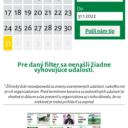
Do:
17
18
19
20
21
22
23
24
25
26
27
28
29
30
Pošli nám tip
31
1
2
3
4
5
6
Pre daný filter sa nenašli žiadne
vyhovujúce udalosti.
* Žilinský diár nezodpovedá za zmeny uverejnených udalostí, nakoľko nie
je ich organizátorom. Pred termínom konania sa jednotlivých udalostí je
vhodné si dátum a čas preveriť u organizátora aj z toho dôvodu, že na
niektoré je treba prihlásiť sa vopred.