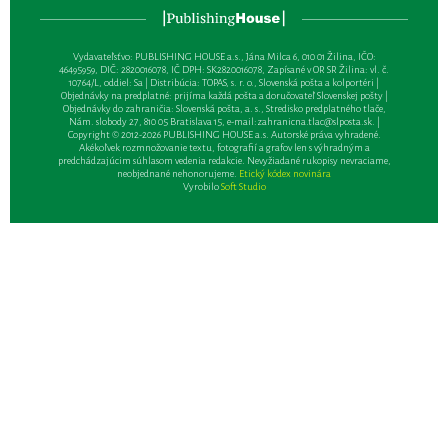
Vydavateľsťvo: PUBLISHING HOUSE a.s., Jána Milca 6, 010 01 Žilina, IČO:
46495959, DIČ: 2820016078, IČ DPH: SK2820016078, Zapísané v OR SR Žilina: vl. č.
10764/L, oddiel: Sa | Distribúcia: TOPAS, s. r. o., Slovenská pošta a kolportéri |
Objednávky na predplatné: prijíma každá pošta a doručovateľ Slovenskej pošty |
Objednávky do zahraničia: Slovenská pošta, a. s., Stredisko predplatného tlače,
Nám. slobody 27, 810 05 Bratislava 15, e-mail:
zahranicna.tlac@slposta.sk
. |
Copyright © 2012-2026 PUBLISHING HOUSE a.s. Autorské práva vyhradené.
Akékoľvek rozmnožovanie textu, fotografií a grafov len s výhradným a
predchádzajúcim súhlasom vedenia redakcie. Nevyžiadané rukopisy nevraciame,
neobjednané nehonorujeme.
Etický kódex novinára
Vyrobilo
Soft Studio