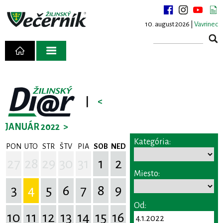
10. august 2026 |
Vavrinec
|
<
JANUÁR 2022
>
Kategória:
PON
UTO
STR
ŠTV
PIA
SOB
NED
27
28
29
30
31
1
2
Miesto:
3
4
5
6
7
8
9
Od:
10
11
12
13
14
15
16