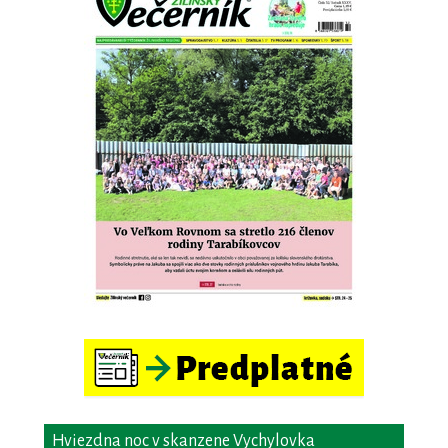
Hviezdna noc v skanzene Vychylovka