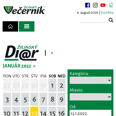
6. august 2026 |
Jozefína
|
<
JANUÁR 2022
>
Kategória:
PON
UTO
STR
ŠTV
PIA
SOB
NED
27
28
29
30
31
1
2
Miesto:
3
4
5
6
7
8
9
Od:
10
11
12
13
14
15
16