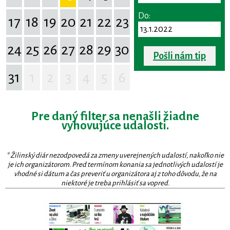
Do:
17
18
19
20
21
22
23
24
25
26
27
28
29
30
Pošli nám tip
31
1
2
3
4
5
6
Pre daný filter sa nenašli žiadne
vyhovujúce udalosti.
* Žilinský diár nezodpovedá za zmeny uverejnených udalostí, nakoľko nie
je ich organizátorom. Pred termínom konania sa jednotlivých udalostí je
vhodné si dátum a čas preveriť u organizátora aj z toho dôvodu, že na
niektoré je treba prihlásiť sa vopred.