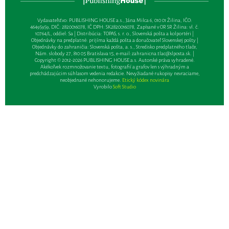
Vydavateľsťvo: PUBLISHING HOUSE a.s., Jána Milca 6, 010 01 Žilina, IČO:
46495959, DIČ: 2820016078, IČ DPH: SK2820016078, Zapísané v OR SR Žilina: vl. č.
10764/L, oddiel: Sa | Distribúcia: TOPAS, s. r. o., Slovenská pošta a kolportéri |
Objednávky na predplatné: prijíma každá pošta a doručovateľ Slovenskej pošty |
Objednávky do zahraničia: Slovenská pošta, a. s., Stredisko predplatného tlače,
Nám. slobody 27, 810 05 Bratislava 15, e-mail:
zahranicna.tlac@slposta.sk
. |
Copyright © 2012-2026 PUBLISHING HOUSE a.s. Autorské práva vyhradené.
Akékoľvek rozmnožovanie textu, fotografií a grafov len s výhradným a
predchádzajúcim súhlasom vedenia redakcie. Nevyžiadané rukopisy nevraciame,
neobjednané nehonorujeme.
Etický kódex novinára
Vyrobilo
Soft Studio