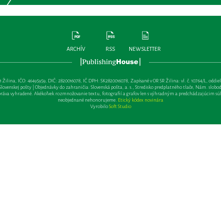
ARCHÍV
RSS
NEWSLETTER
lina, IČO: 46495959, DIČ: 2820016078, IČ DPH: SK2820016078, Zapísané v OR SR Žilina: vl. č. 10764/L, oddiel: Sa 
ovenskej pošty | Objednávky do zahraničia: Slovenská pošta, a. s., Stredisko predplatného tlače, Nám. slobody 
va vyhradené. Akékoľvek rozmnožovanie textu, fotografií a grafov len s výhradným a predchádzajúcim sú
neobjednané nehonorujeme.
Etický kódex novinára
Vyrobilo
Soft Studio