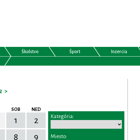
Školstvo
Šport
Inzercia
2
>
SOB
NED
Kategória:
1
2
8
9
Miesto: