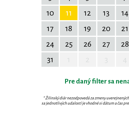
10
11
12
13
14
17
18
19
20
21
24
25
26
27
28
31
1
2
3
4
Pre daný filter sa nen
* Žilinský diár nezodpovedá za zmeny uverejnených
sa jednotlivých udalostí je vhodné si dátum a čas prev