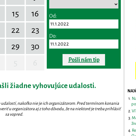
15
16
Od:
22
23
Do:
29
30
Pošli nám tip
5
6
ašli žiadne vyhovujúce udalosti.
NAJ
Na
 udalostí, nakoľko nie je ich organizátorom. Pred termínom konania
po
eriť u organizátora aj z toho dôvodu, že na niektoré je treba prihlásiť
VI
sa vopred.
Me
ži
Re
O 