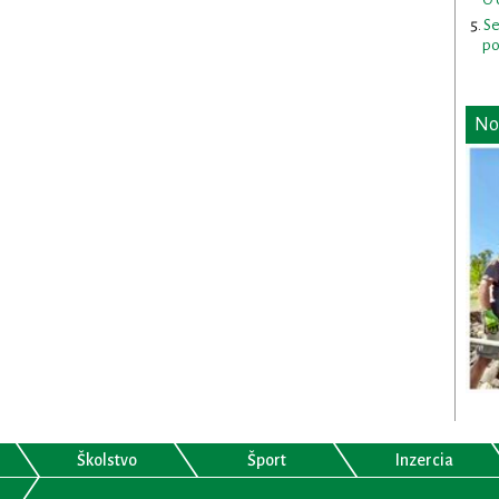
Se
po
No
Školstvo
Šport
Inzercia