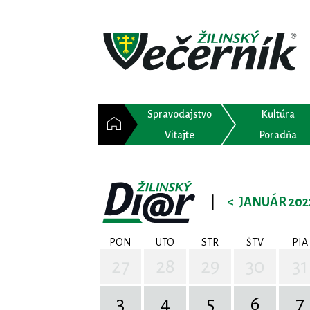
Spravodajstvo
Kultúra
Vitajte
Poradňa
|
<
JANUÁR 202
PON
UTO
STR
ŠTV
PIA
27
28
29
30
31
3
4
5
6
7