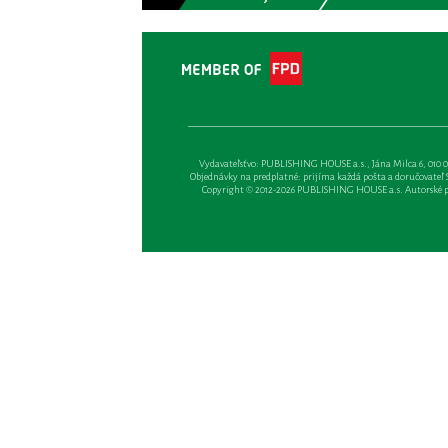
Vydavateľsťvo: PUBLISHING HOUSE a.s., Jána Milca 6, 010 01 Ži
Objednávky na predplatné: prijíma každá pošta a doručovateľ Sl
Copyright © 2012-2026 PUBLISHING HOUSE a.s. Autorské prá