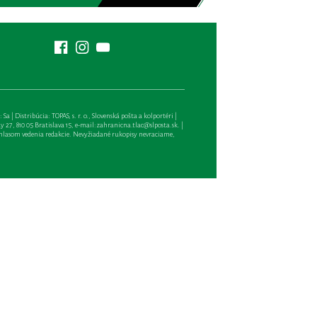
| Distribúcia: TOPAS, s. r. o., Slovenská pošta a kolportéri |
27, 810 05 Bratislava 15, e-mail:
zahranicna.tlac@slposta.sk
. |
hlasom vedenia redakcie. Nevyžiadané rukopisy nevraciame,