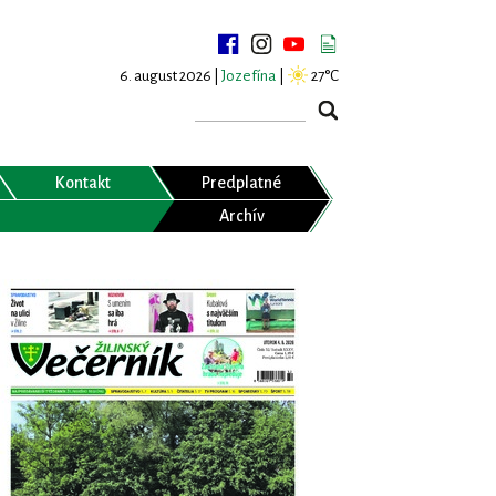
6. august 2026 |
Jozefína
|
27°C
Kontakt
Predplatné
Archív