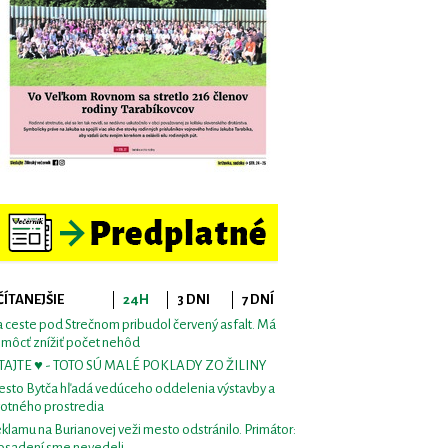
ČÍTANEJŠIE
24H
3 DNI
7 DNÍ
 ceste pod Strečnom pribudol červený asfalt. Má
môcť znížiť počet nehôd
TAJTE ♥ - TOTO SÚ MALÉ POKLADY ZO ŽILINY
sto Bytča hľadá vedúceho oddelenia výstavby a
votného prostredia
klamu na Burianovej veži mesto odstránilo. Primátor:
osadení sme nevedeli