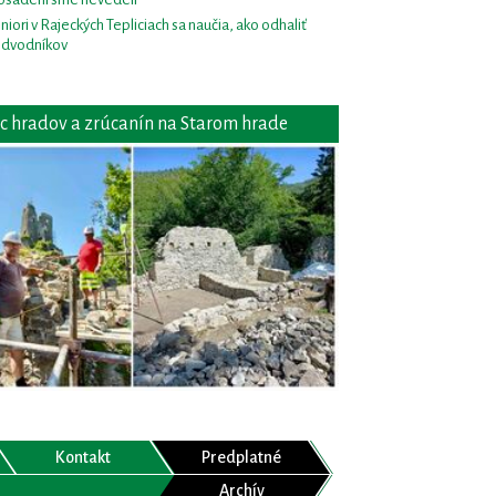
niori v Rajeckých Tepliciach sa naučia, ako odhaliť
dvodníkov
c hradov a zrúcanín na Starom hrade
Kontakt
Predplatné
Archív