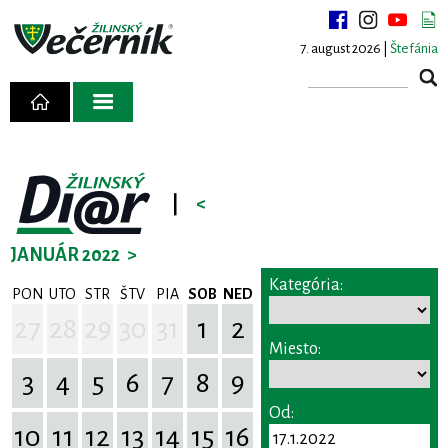
7. august 2026 |
Štefánia
|
<
JANUÁR 2022
>
Kategória:
PON
UTO
STR
ŠTV
PIA
SOB
NED
27
28
29
30
31
1
2
Miesto:
3
4
5
6
7
8
9
Od:
10
11
12
13
14
15
16