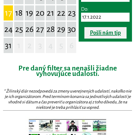
Do:
17
18
19
20
21
22
23
24
25
26
27
28
29
30
Pošli nám tip
31
1
2
3
4
5
6
Pre daný filter sa nenašli žiadne
vyhovujúce udalosti.
* Žilinský diár nezodpovedá za zmeny uverejnených udalostí, nakoľko nie
je ich organizátorom. Pred termínom konania sa jednotlivých udalostí je
vhodné si dátum a čas preveriť u organizátora aj z toho dôvodu, že na
niektoré je treba prihlásiť sa vopred.