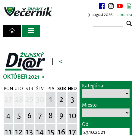
9. august 2026 |
Ľubomíra
|
<
OKTÓBER 2021
>
Kategória:
PON
UTO
STR
ŠTV
PIA
SOB
NED
27
28
29
30
1
2
3
Miesto:
4
5
6
7
8
9
10
Od:
11
12
13
14
15
16
17