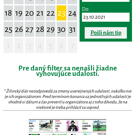
Do:
18
19
20
21
22
23
24
25
26
27
28
29
30
31
Pošli nám tip
1
2
3
4
5
6
7
Pre daný filter sa nenašli žiadne
vyhovujúce udalosti.
* Žilinský diár nezodpovedá za zmeny uverejnených udalostí, nakoľko nie
je ich organizátorom. Pred termínom konania sa jednotlivých udalostí je
vhodné si dátum a čas preveriť u organizátora aj z toho dôvodu, že na
niektoré je treba prihlásiť sa vopred.