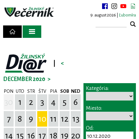
9. august 2026 |
Ľubomíra
|
<
DECEMBER 2020
>
Kategória:
PON
UTO
STR
ŠTV
PIA
SOB
NED
30
1
2
3
4
5
6
Miesto:
7
8
9
10
11
12
13
Od:
14
15
16
17
18
19
20