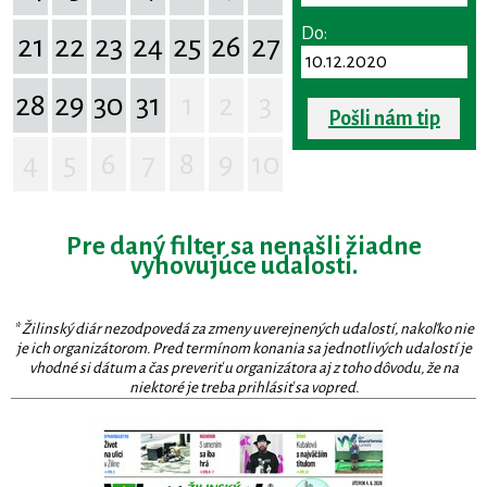
Do:
21
22
23
24
25
26
27
28
29
30
31
1
2
3
Pošli nám tip
4
5
6
7
8
9
10
Pre daný filter sa nenašli žiadne
vyhovujúce udalosti.
* Žilinský diár nezodpovedá za zmeny uverejnených udalostí, nakoľko nie
je ich organizátorom. Pred termínom konania sa jednotlivých udalostí je
vhodné si dátum a čas preveriť u organizátora aj z toho dôvodu, že na
niektoré je treba prihlásiť sa vopred.