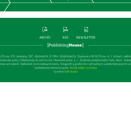
ARCHÍV
RSS
NEWSLETTER
lina, IČO: 46495959, DIČ: 2820016078, IČ DPH: SK2820016078, Zapísané v OR SR Žilina: vl. č. 10764/L, oddiel: Sa 
ovenskej pošty | Objednávky do zahraničia: Slovenská pošta, a. s., Stredisko predplatného tlače, Nám. slobody 
va vyhradené. Akékoľvek rozmnožovanie textu, fotografií a grafov len s výhradným a predchádzajúcim sú
neobjednané nehonorujeme.
Etický kódex novinára
Vyrobilo
Soft Studio