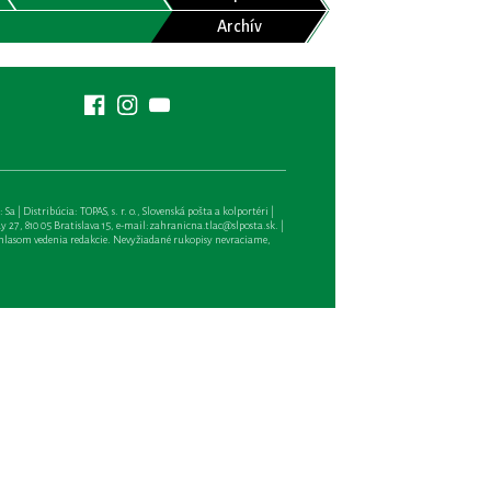
Archív
| Distribúcia: TOPAS, s. r. o., Slovenská pošta a kolportéri |
27, 810 05 Bratislava 15, e-mail:
zahranicna.tlac@slposta.sk
. |
hlasom vedenia redakcie. Nevyžiadané rukopisy nevraciame,