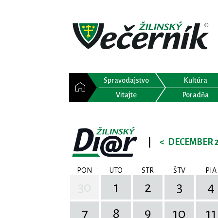
Spravodajstvo
Kultúra
Vitajte
Poradňa
|
<
DECEMBER 
PON
UTO
STR
ŠTV
PIA
30
1
2
3
4
7
8
9
10
11