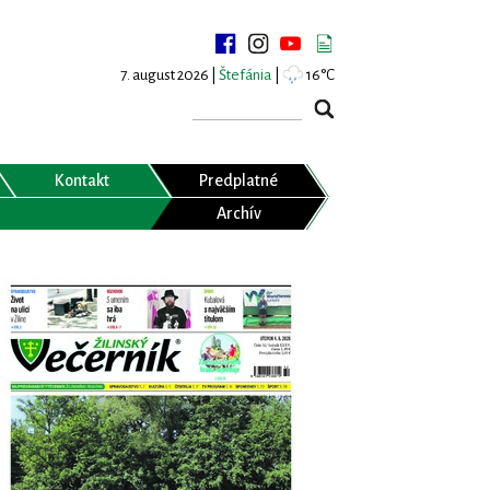
7. august 2026 |
Štefánia
|
16°C
Kontakt
Predplatné
Archív