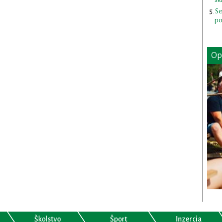
Se
po
Op
Školstvo
Šport
Inzercia