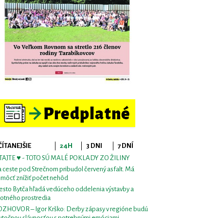
ČÍTANEJŠIE
24H
3 DNI
7 DNÍ
TAJTE ♥ - TOTO SÚ MALÉ POKLADY ZO ŽILINY
 ceste pod Strečnom pribudol červený asfalt. Má
môcť znížiť počet nehôd
sto Bytča hľadá vedúceho oddelenia výstavby a
votného prostredia
ZHOVOR – Igor Krško: Derby zápasy v regióne budú
utočnou slávnosťou s potrebnými emóciami