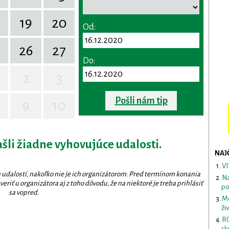
19
20
Od:
26
27
Do:
2
3
Pošli nám tip
9
10
ašli žiadne vyhovujúce udalosti.
NAJ
VI
 udalostí, nakoľko nie je ich organizátorom. Pred termínom konania
Na
eriť u organizátora aj z toho dôvodu, že na niektoré je treba prihlásiť
po
sa vopred.
Me
ži
RO
sk