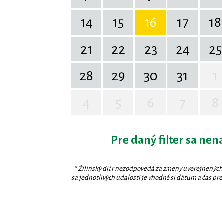
14
15
16
17
18
21
22
23
24
25
28
29
30
31
1
4
5
6
7
8
Pre daný filter sa nen
* Žilinský diár nezodpovedá za zmeny uverejnených
sa jednotlivých udalostí je vhodné si dátum a čas prev