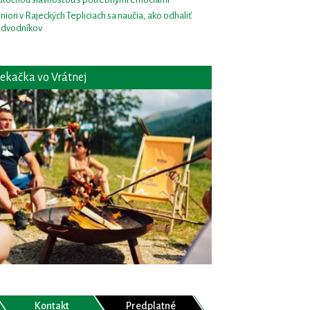
niori v Rajeckých Tepliciach sa naučia, ako odhaliť
dvodníkov
ekačka vo Vrátnej
Kontakt
Predplatné