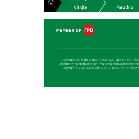
Vitajte
Poradňa
Vydavateľsťvo: PUBLISHING HOUSE a.s., Jána Milca 6, 010 01 Ži
Objednávky na predplatné: prijíma každá pošta a doručovateľ Sl
Copyright © 2012-2026 PUBLISHING HOUSE a.s. Autorské prá