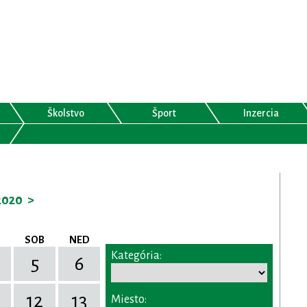
Školstvo
Šport
Inzercia
2020
>
SOB
NED
Kategória:
5
6
12
13
Miesto: