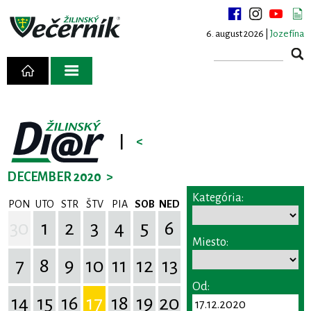
6. august 2026 |
Jozefína
|
<
DECEMBER 2020
>
Kategória:
PON
UTO
STR
ŠTV
PIA
SOB
NED
30
1
2
3
4
5
6
Miesto:
7
8
9
10
11
12
13
Od:
14
15
16
17
18
19
20