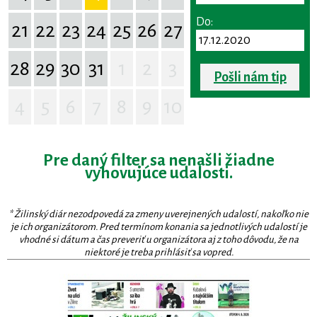
Do:
21
22
23
24
25
26
27
28
29
30
31
1
2
3
Pošli nám tip
4
5
6
7
8
9
10
Pre daný filter sa nenašli žiadne
vyhovujúce udalosti.
* Žilinský diár nezodpovedá za zmeny uverejnených udalostí, nakoľko nie
je ich organizátorom. Pred termínom konania sa jednotlivých udalostí je
vhodné si dátum a čas preveriť u organizátora aj z toho dôvodu, že na
niektoré je treba prihlásiť sa vopred.