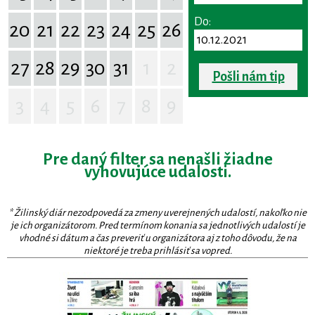
Do:
20
21
22
23
24
25
26
27
28
29
30
31
1
2
Pošli nám tip
3
4
5
6
7
8
9
Pre daný filter sa nenašli žiadne
vyhovujúce udalosti.
* Žilinský diár nezodpovedá za zmeny uverejnených udalostí, nakoľko nie
je ich organizátorom. Pred termínom konania sa jednotlivých udalostí je
vhodné si dátum a čas preveriť u organizátora aj z toho dôvodu, že na
niektoré je treba prihlásiť sa vopred.