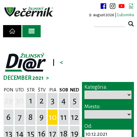
9. august 2026 |
Ľubomíra
|
<
DECEMBER 2021
>
Kategória:
PON
UTO
STR
ŠTV
PIA
SOB
NED
29
30
1
2
3
4
5
Miesto:
6
7
8
9
10
11
12
Od:
13
14
15
16
17
18
19