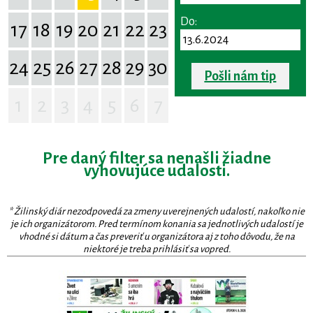
Do:
17
18
19
20
21
22
23
24
25
26
27
28
29
30
Pošli nám tip
1
2
3
4
5
6
7
Pre daný filter sa nenašli žiadne
vyhovujúce udalosti.
* Žilinský diár nezodpovedá za zmeny uverejnených udalostí, nakoľko nie
je ich organizátorom. Pred termínom konania sa jednotlivých udalostí je
vhodné si dátum a čas preveriť u organizátora aj z toho dôvodu, že na
niektoré je treba prihlásiť sa vopred.