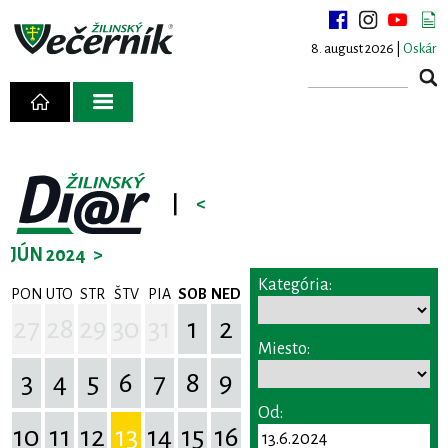
8. august 2026 |
Oskár
|
<
JÚN 2024
>
Kategória:
PON
UTO
STR
ŠTV
PIA
SOB
NED
27
28
29
30
31
1
2
Miesto:
3
4
5
6
7
8
9
Od:
10
11
12
13
14
15
16