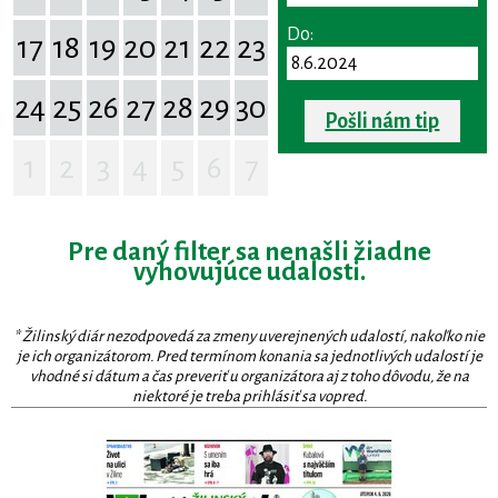
Do:
17
18
19
20
21
22
23
24
25
26
27
28
29
30
Pošli nám tip
1
2
3
4
5
6
7
Pre daný filter sa nenašli žiadne
vyhovujúce udalosti.
* Žilinský diár nezodpovedá za zmeny uverejnených udalostí, nakoľko nie
je ich organizátorom. Pred termínom konania sa jednotlivých udalostí je
vhodné si dátum a čas preveriť u organizátora aj z toho dôvodu, že na
niektoré je treba prihlásiť sa vopred.