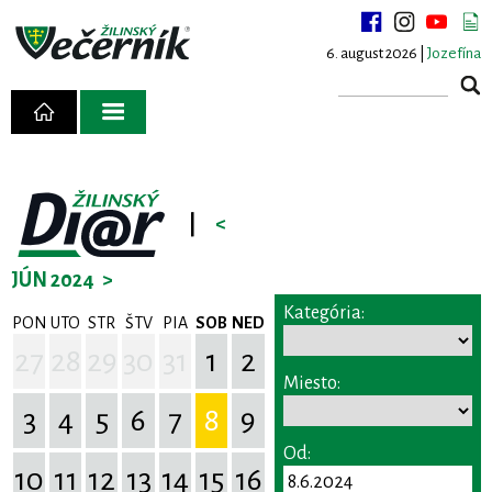
6. august 2026 |
Jozefína
|
<
JÚN 2024
>
Kategória:
PON
UTO
STR
ŠTV
PIA
SOB
NED
27
28
29
30
31
1
2
Miesto:
3
4
5
6
7
8
9
Od:
10
11
12
13
14
15
16