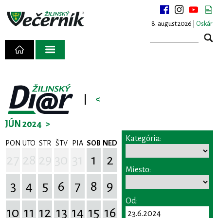
8. august 2026 |
Oskár
|
<
JÚN 2024
>
Kategória:
PON
UTO
STR
ŠTV
PIA
SOB
NED
27
28
29
30
31
1
2
Miesto:
3
4
5
6
7
8
9
Od:
10
11
12
13
14
15
16