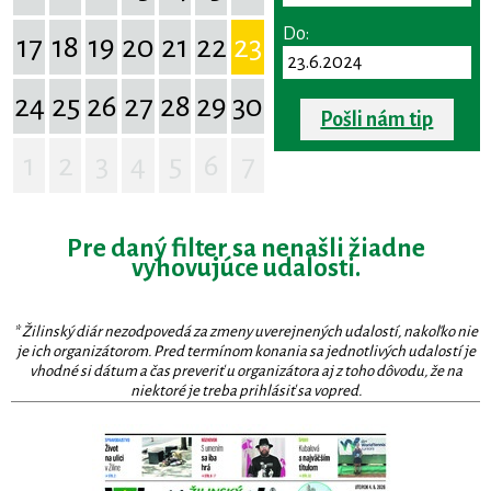
Do:
17
18
19
20
21
22
23
24
25
26
27
28
29
30
Pošli nám tip
1
2
3
4
5
6
7
Pre daný filter sa nenašli žiadne
vyhovujúce udalosti.
* Žilinský diár nezodpovedá za zmeny uverejnených udalostí, nakoľko nie
je ich organizátorom. Pred termínom konania sa jednotlivých udalostí je
vhodné si dátum a čas preveriť u organizátora aj z toho dôvodu, že na
niektoré je treba prihlásiť sa vopred.