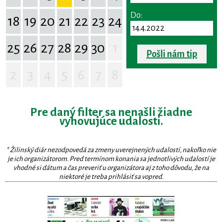
Do:
18
19
20
21
22
23
24
25
26
27
28
29
30
1
Pošli nám tip
2
3
4
5
6
7
8
Pre daný filter sa nenašli žiadne
vyhovujúce udalosti.
* Žilinský diár nezodpovedá za zmeny uverejnených udalostí, nakoľko nie
je ich organizátorom. Pred termínom konania sa jednotlivých udalostí je
vhodné si dátum a čas preveriť u organizátora aj z toho dôvodu, že na
niektoré je treba prihlásiť sa vopred.