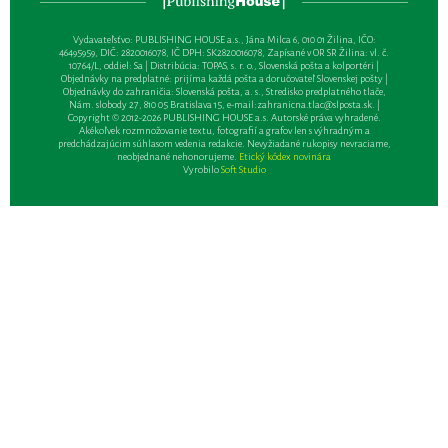
Vydavateľsťvo: PUBLISHING HOUSE a.s., Jána Milca 6, 010 01 Žilina, IČO:
46495959, DIČ: 2820016078, IČ DPH: SK2820016078, Zapísané v OR SR Žilina: vl. č.
10764/L, oddiel: Sa | Distribúcia: TOPAS, s. r. o., Slovenská pošta a kolportéri |
Objednávky na predplatné: prijíma každá pošta a doručovateľ Slovenskej pošty |
Objednávky do zahraničia: Slovenská pošta, a. s., Stredisko predplatného tlače,
Nám. slobody 27, 810 05 Bratislava 15, e-mail:
zahranicna.tlac@slposta.sk
. |
Copyright © 2012-2026 PUBLISHING HOUSE a.s. Autorské práva vyhradené.
Akékoľvek rozmnožovanie textu, fotografií a grafov len s výhradným a
predchádzajúcim súhlasom vedenia redakcie. Nevyžiadané rukopisy nevraciame,
neobjednané nehonorujeme.
Etický kódex novinára
Vyrobilo
Soft Studio