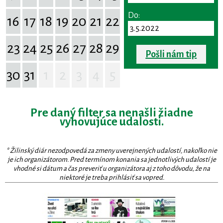
Do:
16
17
18
19
20
21
22
23
24
25
26
27
28
29
Pošli nám tip
30
31
1
2
3
4
5
Pre daný filter sa nenašli žiadne
vyhovujúce udalosti.
* Žilinský diár nezodpovedá za zmeny uverejnených udalostí, nakoľko nie
je ich organizátorom. Pred termínom konania sa jednotlivých udalostí je
vhodné si dátum a čas preveriť u organizátora aj z toho dôvodu, že na
niektoré je treba prihlásiť sa vopred.