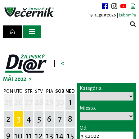
9. august 2026 |
Ľubomíra
|
<
MÁJ 2022
>
Kategória:
PON
UTO
STR
ŠTV
PIA
SOB
NED
25
26
27
28
29
30
1
Miesto:
2
3
4
5
6
7
8
Od:
9
10
11
12
13
14
15