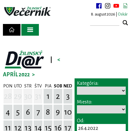
8. august 2026 |
Oskár
|
<
APRÍL 2022
>
Kategória:
PON
UTO
STR
ŠTV
PIA
SOB
NED
28
29
30
31
1
2
3
Miesto:
4
5
6
7
8
9
10
Od:
11
12
13
14
15
16
17