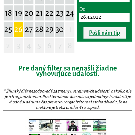
Do:
18
19
20
21
22
23
24
25
26
27
28
29
30
1
Pošli nám tip
2
3
4
5
6
7
8
Pre daný filter sa nenašli žiadne
vyhovujúce udalosti.
* Žilinský diár nezodpovedá za zmeny uverejnených udalostí, nakoľko nie
je ich organizátorom. Pred termínom konania sa jednotlivých udalostí je
vhodné si dátum a čas preveriť u organizátora aj z toho dôvodu, že na
niektoré je treba prihlásiť sa vopred.