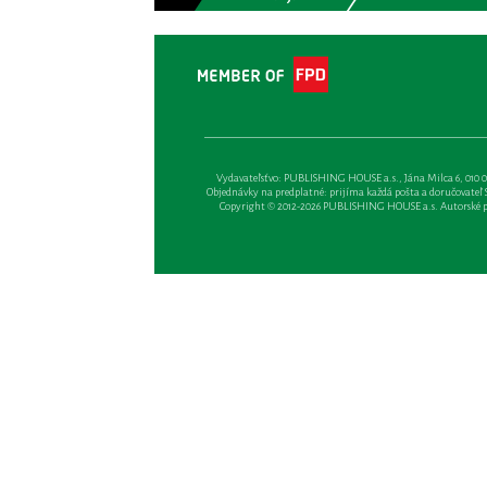
Vydavateľsťvo: PUBLISHING HOUSE a.s., Jána Milca 6, 010 01 Ži
Objednávky na predplatné: prijíma každá pošta a doručovateľ Sl
Copyright © 2012-2026 PUBLISHING HOUSE a.s. Autorské prá