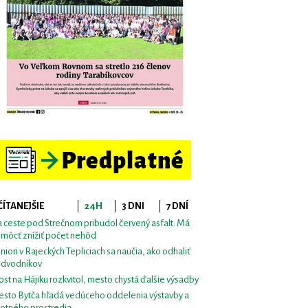
ČÍTANEJŠIE
24H
3 DNI
7 DNÍ
 ceste pod Strečnom pribudol červený asfalt. Má
môcť znížiť počet nehôd
niori v Rajeckých Tepliciach sa naučia, ako odhaliť
dvodníkov
st na Hájiku rozkvitol, mesto chystá ďalšie výsadby
sto Bytča hľadá vedúceho oddelenia výstavby a
votného prostredia