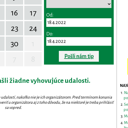
16
17
Od:
23
24
Do:
30
1
Pošli nám tip
7
8
ašli žiadne vyhovujúce udalosti.
NAJ
Na
 udalostí, nakoľko nie je ich organizátorom. Pred termínom konania
po
eriť u organizátora aj z toho dôvodu, že na niektoré je treba prihlásiť
Se
sa vopred.
po
Mo
Me
ži