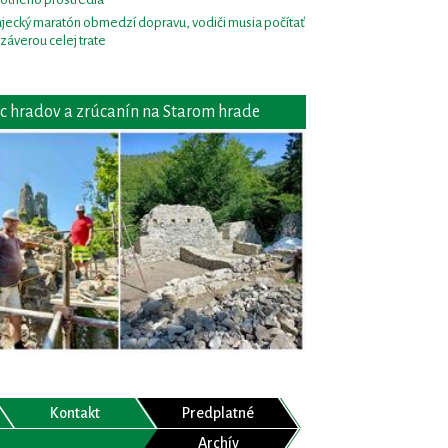
jecký maratón obmedzí dopravu, vodiči musia počítať
uzáverou celej trate
c hradov a zrúcanín na Starom hrade
Kontakt
Predplatné
Archív