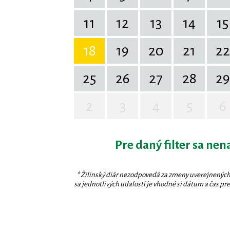
11
12
13
14
15
18
19
20
21
22
25
26
27
28
29
2
3
4
5
6
Pre daný filter sa nen
* Žilinský diár nezodpovedá za zmeny uverejnených
sa jednotlivých udalostí je vhodné si dátum a čas prev