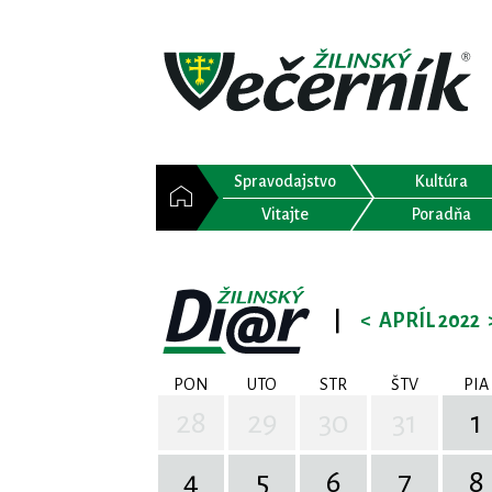
Spravodajstvo
Kultúra
Vitajte
Poradňa
|
<
APRÍL 2022
PON
UTO
STR
ŠTV
PIA
28
29
30
31
1
4
5
6
7
8