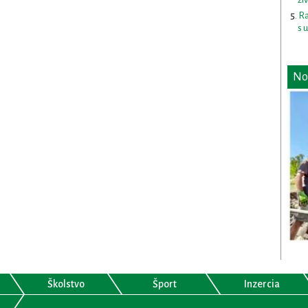
Ra
s 
No
Školstvo
Šport
Inzercia