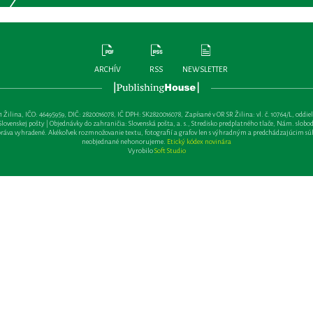
ARCHÍV
RSS
NEWSLETTER
lina, IČO: 46495959, DIČ: 2820016078, IČ DPH: SK2820016078, Zapísané v OR SR Žilina: vl. č. 10764/L, oddiel: Sa 
ovenskej pošty | Objednávky do zahraničia: Slovenská pošta, a. s., Stredisko predplatného tlače, Nám. slobody 
va vyhradené. Akékoľvek rozmnožovanie textu, fotografií a grafov len s výhradným a predchádzajúcim sú
neobjednané nehonorujeme.
Etický kódex novinára
Vyrobilo
Soft Studio