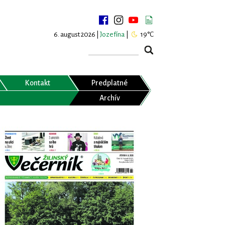
6. august 2026 |
Jozefína
|
19°C
Kontakt
Predplatné
Archív