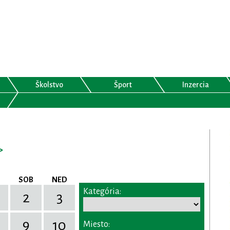
Školstvo
Šport
Inzercia
>
SOB
NED
Kategória:
2
3
9
10
Miesto: