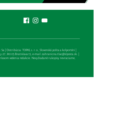
| Distribúcia: TOPAS, s. r. o., Slovenská pošta a kolportéri |
27, 810 05 Bratislava 15, e-mail:
zahranicna.tlac@slposta.sk
. |
hlasom vedenia redakcie. Nevyžiadané rukopisy nevraciame,